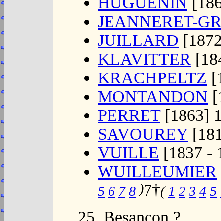
HUGUENIN
[186
JEANNERET-G
JUILLARD
[1872
KLAVITTER
[184
KRACHPELTZ
[
MONTANDON
[
PERRET
[1863] 
SAVOUREY
[181
VUILLE
[1837 - 
WUILLEUMIER
)
7†
5
6
7
8
(
1
2
3
4
5
25, Besançon ?