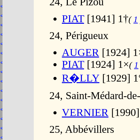
24, Le Pizou
PIAT
[1941] 1†
(
1
24, Périgueux
AUGER
[1924] 1
PIAT
[1924] 1×
(
1
R�LLY
[1929] 1
24, Saint-Médard-de
VERNIER
[1990]
25, Abbévillers