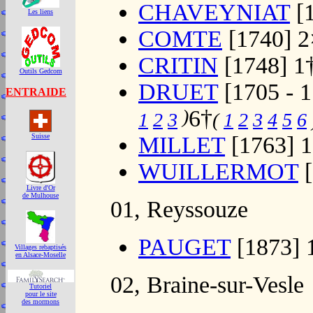
CHAVEYNIAT
[1
Les liens
COMTE
[1740] 2
CRITIN
[1748] 1
Outils Gedcom
DRUET
[1705 - 1
ENTRAIDE
)
6†
1
2
3
(
1
2
3
4
5
6
Suisse
MILLET
[1763] 
WUILLERMOT
[
Livre d'Or
de Mulhouse
01, Reyssouze
PAUGET
[1873] 
Villages rebaptisés
en Alsace-Moselle
02, Braine-sur-Vesle
Tutoriel
pour le site
des mormons