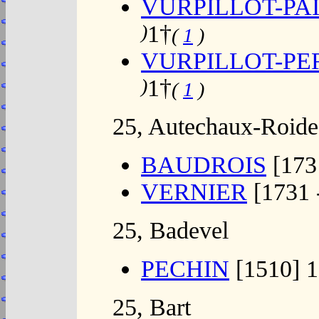
VURPILLOT-PA
)
1†
(
1
)
VURPILLOT-PE
)
1†
(
1
)
25, Autechaux-Roide
BAUDROIS
[173
VERNIER
[1731 
25, Badevel
PECHIN
[1510] 1
25, Bart