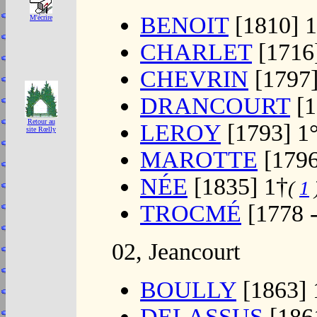
BENOIT
[1810] 
M'écrire
CHARLET
[1716
CHEVRIN
[1797]
DRANCOURT
[1
Retour au
LEROY
[1793] 1
site Rœlly
MAROTTE
[1796
NÉE
[1835] 1†
(
1
TROCMÉ
[1778 -
02, Jeancourt
BOULLY
[1863] 
DELASSUS
[186