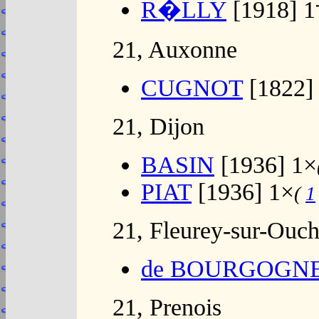
R�LLY
[1918] 1
21, Auxonne
CUGNOT
[1822]
21, Dijon
BASIN
[1936] 1×
PIAT
[1936] 1×
(
1
21, Fleurey-sur-Ouc
de BOURGOGN
21, Prenois