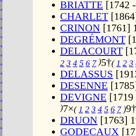
BRIATTE
[1742 -
CHARLET
[1864
CRINON
[1761] 
DEGRÉMONT
[1
DELACOURT
[1
)
5†
2
3
4
5
6
7
(
1
2
3
DELASSUS
[191
DESENNE
[1785
DEVIGNE
[1719 
)
7×
9
(
1
2
3
4
5
6
7
)
DRUON
[1763] 1
GODECAUX
[17