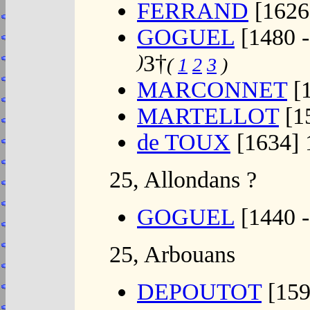
FERRAND
[1626
GOGUEL
[1480 -
)
3†
(
1
2
3
)
MARCONNET
[1
MARTELLOT
[1
de TOUX
[1634] 
25, Allondans ?
GOGUEL
[1440 -
25, Arbouans
DEPOUTOT
[159