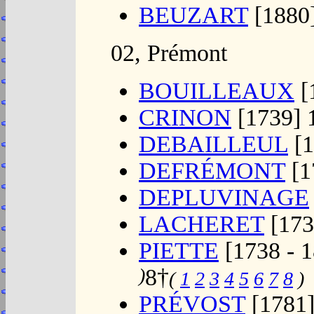
BEUZART
[1880]
02, Prémont
BOUILLEAUX
[
CRINON
[1739] 
DEBAILLEUL
[1
DEFRÉMONT
[1
DEPLUVINAGE
LACHERET
[173
PIETTE
[1738 - 1
)
8†
(
1
2
3
4
5
6
7
8
)
PRÉVOST
[1781]