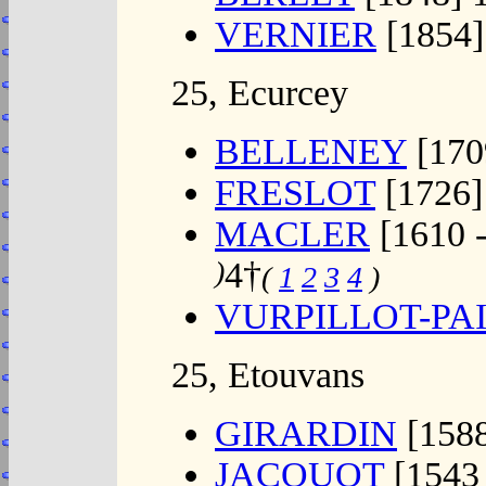
VERNIER
[1854]
25, Ecurcey
BELLENEY
[170
FRESLOT
[1726]
MACLER
[1610 -
)
4†
(
1
2
3
4
)
VURPILLOT-PA
25, Etouvans
GIRARDIN
[1588
JACQUOT
[1543 