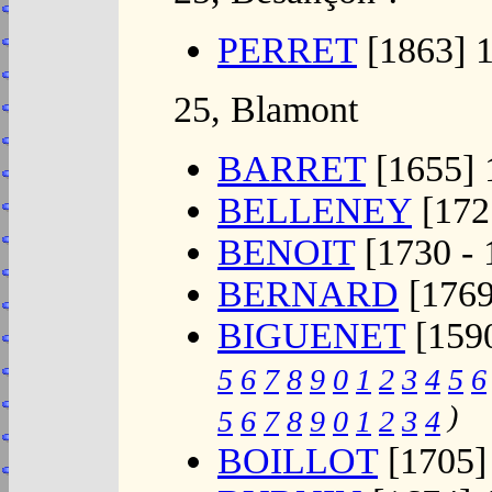
PERRET
[1863] 
25, Blamont
BARRET
[1655] 
BELLENEY
[172
BENOIT
[1730 - 
BERNARD
[1769
BIGUENET
[1590
5
6
7
8
9
0
1
2
3
4
5
6
)
5
6
7
8
9
0
1
2
3
4
BOILLOT
[1705]