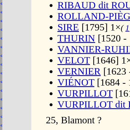
RIBAUD dit RO
ROLLAND-PIÈ
SIRE
[1795] 1×
(
1
THURIN
[1520 - 
VANNIER-RUHIE
VELOT
[1646] 1
VERNIER
[1623 
VIÉNOT
[1684 - 
VURPILLOT
[161
VURPILLOT dit
25, Blamont ?