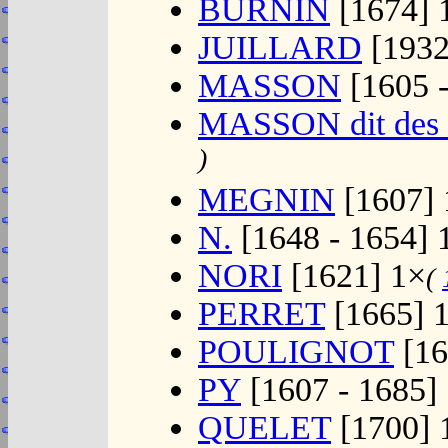
BURNIN
[1674] 
JUILLARD
[1932
MASSON
[1605 -
MASSON dit de
)
MEGNIN
[1607] 
N.
[1648 - 1654] 
NORI
[1621] 1×
(
PERRET
[1665] 
POULIGNOT
[16
PY
[1607 - 1685] 
QUELET
[1700] 