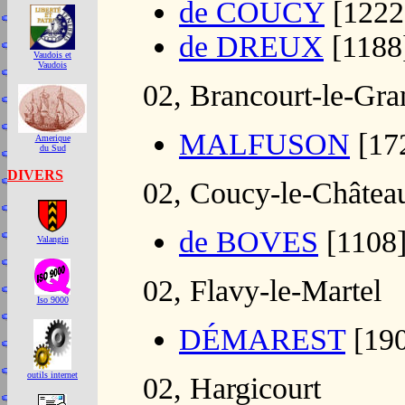
de COUCY
[1222
de DREUX
[1188
Vaudois et
Vaudois
02, Brancourt-le-Gra
MALFUSON
[17
Amerique
du Sud
DIVERS
02, Coucy-le-Châtea
de BOVES
[1108]
Valangin
02, Flavy-le-Martel
Iso 9000
DÉMAREST
[190
outils internet
02, Hargicourt