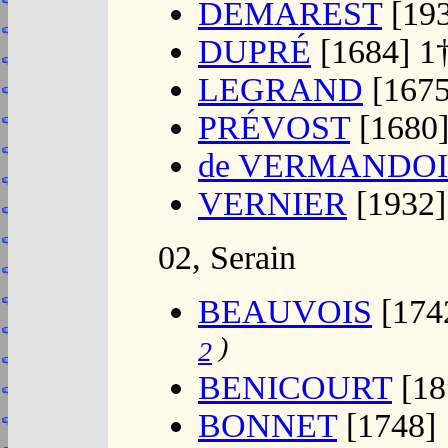
DÉMAREST
[193
DUPRÉ
[1684] 1
LEGRAND
[1675
PRÉVOST
[1680]
de VERMANDOI
VERNIER
[1932]
02, Serain
BEAUVOIS
[1742
)
2
BENICOURT
[18
BONNET
[1748]