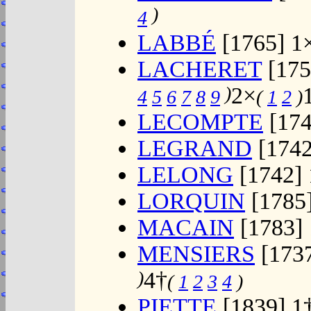
)
4
LABBÉ
[1765] 1
LACHERET
[175
)
2×
4
5
6
7
8
9
(
1
2
)
LECOMPTE
[174
LEGRAND
[1742
LELONG
[1742] 
LORQUIN
[1785]
MACAIN
[1783]
MENSIERS
[1737
)
4†
(
1
2
3
4
)
PIETTE
[1839] 1