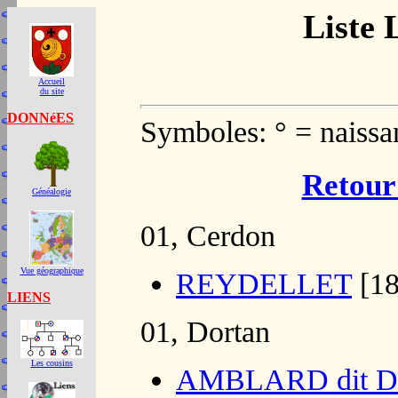
Liste 
Accueil
du site
DONNéES
Symboles: ° = naissa
Retour 
Généalogie
01, Cerdon
Vue géographique
REYDELLET
[18
LIENS
01, Dortan
Les cousins
AMBLARD dit 