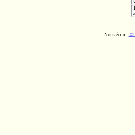
v
------------------------------------
Nous écrire :
© 