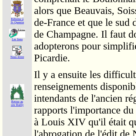
alors que Beauvais, Soiss
de-France et que le sud
Réforme á
St Quentin
de Champagne. Il faut do
Les liens
adopterons pour simplifie
Picardie.
Nous écrire
Il y a ensuite les difficult
renseignements disponible
intendants de l'ancien r
Retour au
site Rœlly
rapports l'importance du 
à Louis XIV qu'il était q
l'abrogation de l'édit de