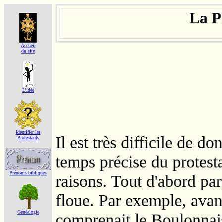
La P
Accueil
du site
L'idée
Identifier les
Il est très difficile de 
Protestants
temps précise du protest
Prénoms bibliques
raisons. Tout d'abord pa
floue. Par exemple, avan
Généalogie
comprenait le Boulonnais