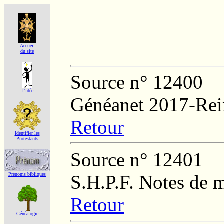
Accueil
du site
Source n° 12400
L'idée
Généanet 2017-Rei
Retour
Identifier les
Protestants
Source n° 12401
S.H.P.F. Notes de 
Prénoms bibliques
Retour
Généalogie