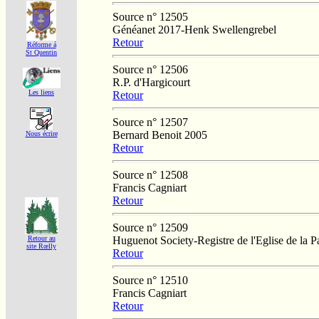
Source n° 12505
Généanet 2017-Henk Swellengrebel
Retour
Réforme á
St Quentin
Source n° 12506
R.P. d'Hargicourt
Les liens
Retour
Source n° 12507
Bernard Benoit 2005
Nous écrire
Retour
Source n° 12508
Francis Cagniart
Retour
Source n° 12509
Huguenot Society-Registre de l'Eglise de la P
Retour au
site Rœlly
Retour
Source n° 12510
Francis Cagniart
Retour