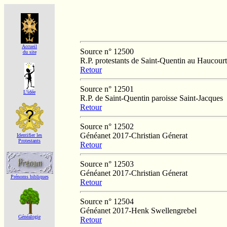
Accueil
Source n° 12500
du site
R.P. protestants de Saint-Quentin au Haucourt
Retour
Source n° 12501
L'idée
R.P. de Saint-Quentin paroisse Saint-Jacques
Retour
Source n° 12502
Généanet 2017-Christian Génerat
Identifier les
Protestants
Retour
Source n° 12503
Généanet 2017-Christian Génerat
Prénoms bibliques
Retour
Source n° 12504
Généanet 2017-Henk Swellengrebel
Généalogie
Retour