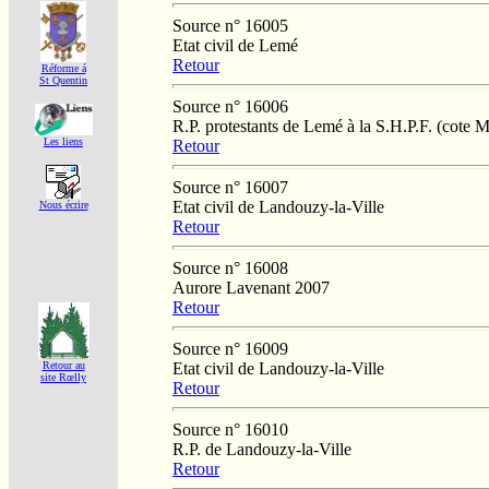
Source n° 16005
Etat civil de Lemé
Retour
Réforme á
St Quentin
Source n° 16006
R.P. protestants de Lemé à la S.H.P.F. (cote 
Les liens
Retour
Source n° 16007
Etat civil de Landouzy-la-Ville
Nous écrire
Retour
Source n° 16008
Aurore Lavenant 2007
Retour
Source n° 16009
Etat civil de Landouzy-la-Ville
Retour au
site Rœlly
Retour
Source n° 16010
R.P. de Landouzy-la-Ville
Retour