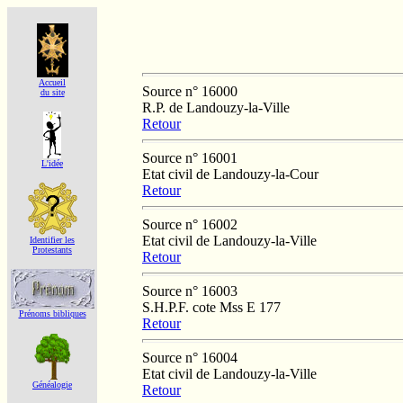
Accueil
Source n° 16000
du site
R.P. de Landouzy-la-Ville
Retour
Source n° 16001
L'idée
Etat civil de Landouzy-la-Cour
Retour
Source n° 16002
Etat civil de Landouzy-la-Ville
Identifier les
Protestants
Retour
Source n° 16003
S.H.P.F. cote Mss E 177
Prénoms bibliques
Retour
Source n° 16004
Etat civil de Landouzy-la-Ville
Généalogie
Retour