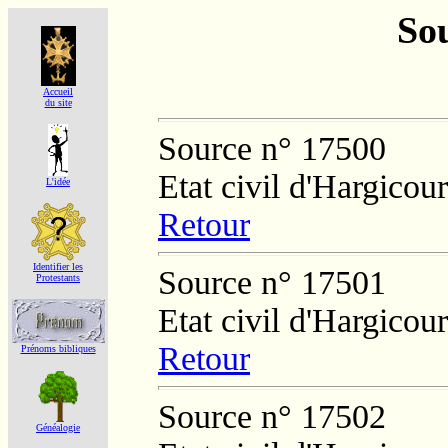
Sou
Accueil
du site
Source n° 17500
Etat civil d'Hargicour
L'idée
Retour
Identifier les
Source n° 17501
Protestants
Etat civil d'Hargicour
Retour
Prénoms bibliques
Source n° 17502
Généalogie