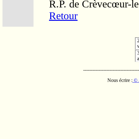
R.P. de Crèvecœur-l
Retour
v
------------------------------------
Nous écrire :
© 