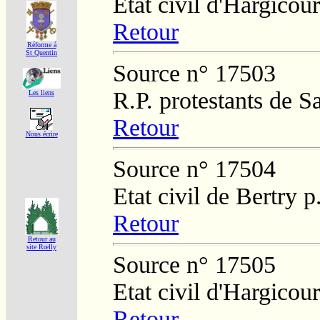
Etat civil d'Hargicour
Retour
Réforme á
St Quentin
Source n° 17503
R.P. protestants de S
Les liens
Retour
Nous écrire
Source n° 17504
Etat civil de Bertry 
Retour
Retour au
site Rœlly
Source n° 17505
Etat civil d'Hargicour
Retour