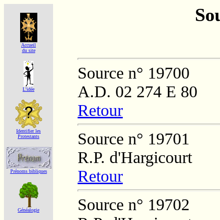
Sou
Accueil
du site
Source n° 19700
A.D. 02 274 E 80
L'idée
Retour
Identifier les
Source n° 19701
Protestants
R.P. d'Hargicourt
Retour
Prénoms bibliques
Source n° 19702
Généalogie