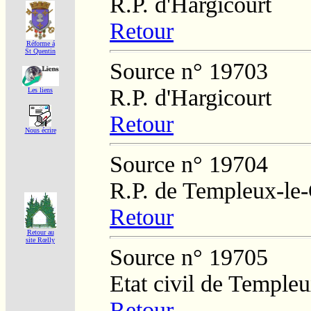
R.P. d'Hargicourt
Retour
Réforme á
St Quentin
Source n° 19703
R.P. d'Hargicourt
Les liens
Retour
Nous écrire
Source n° 19704
R.P. de Templeux-le
Retour
Retour au
site Rœlly
Source n° 19705
Etat civil de Temple
Retour