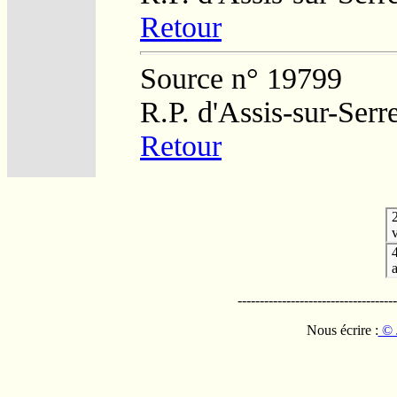
Retour
Source n° 19799
R.P. d'Assis-sur-Serr
Retour
v
------------------------------------
Nous écrire :
© 