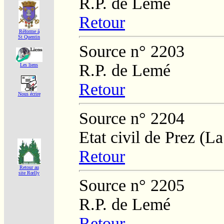
R.P. de Lemé
Retour
Réforme á
St Quentin
Source n° 2203
R.P. de Lemé
Les liens
Retour
Nous écrire
Source n° 2204
Etat civil de Prez (L
Retour
Retour au
site Rœlly
Source n° 2205
R.P. de Lemé
Retour