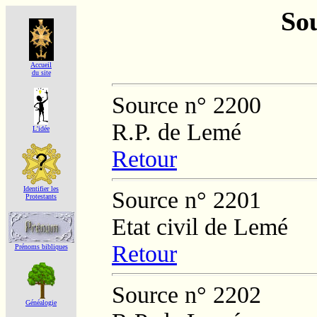
Sou
Accueil
du site
Source n° 2200
R.P. de Lemé
L'idée
Retour
Identifier les
Source n° 2201
Protestants
Etat civil de Lemé
Retour
Prénoms bibliques
Source n° 2202
Généalogie