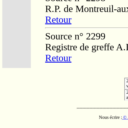
R.P. de Montreuil-au
Retour
Source n° 2299
Registre de greffe A
Retour
v
------------------------------------
Nous écrire :
© 