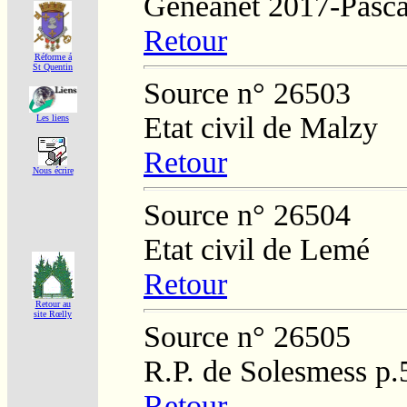
Généanet 2017-Pasca
Retour
Réforme á
St Quentin
Source n° 26503
Etat civil de Malzy
Les liens
Retour
Nous écrire
Source n° 26504
Etat civil de Lemé
Retour
Retour au
site Rœlly
Source n° 26505
R.P. de Solesmess p
Retour