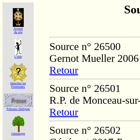
Sou
Accueil
du site
Source n° 26500
Gernot Mueller 2006
L'idée
Retour
Identifier les
Source n° 26501
Protestants
R.P. de Monceau-sur
Retour
Prénoms bibliques
Source n° 26502
Généalogie