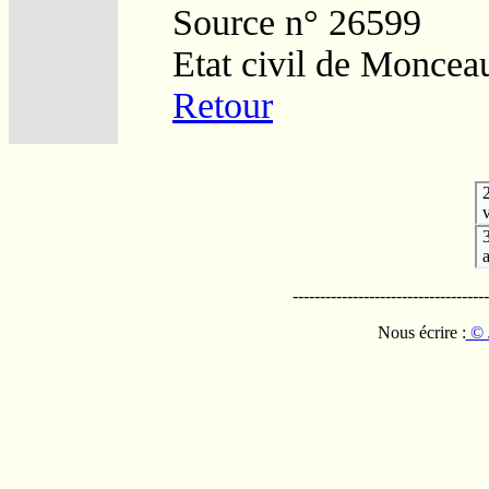
Source n° 26599
Etat civil de Moncea
Retour
v
------------------------------------
Nous écrire :
© 