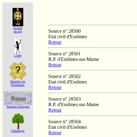
Accueil
Source n° 28500
du site
Etat civil d'Essômes
Retour
Source n° 28501
L'idée
R.P. d'Essômes-sur-Marne
Retour
Source n° 28502
Etat civil d'Essômes
Identifier les
Protestants
Retour
Source n° 28503
R.P. d'Essômes-sur-Marne
Prénoms bibliques
Retour
Source n° 28504
Etat civil d'Essômes
Généalogie
Retour