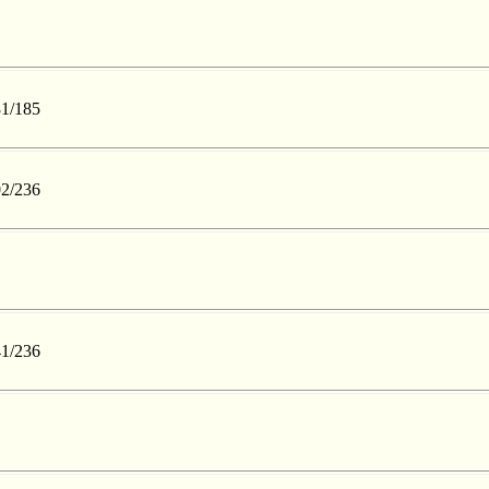
81/185
02/236
41/236