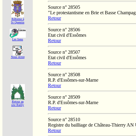
Source n° 28505
"Le protestantisme en Brie et Basse Champag
Retour
Réforme á
St Quentin
Source n° 28506
Etat civil d'Essômes
Les liens
Retour
Source n° 28507
Etat civil d'Essômes
Nous écrire
Retour
Source n° 28508
R.P. d'Essômes-sur-Marne
Retour
Source n° 28509
R.P. d'Essômes-sur-Marne
Retour au
site Rœlly
Retour
Source n° 28510
Registre du bailliage de Château-Thierry AN
Retour