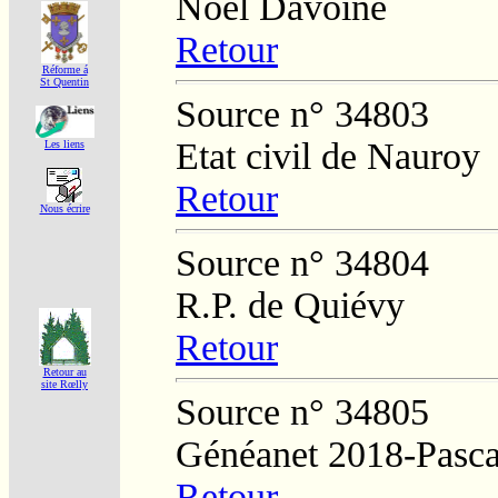
Noël Davoine
Retour
Réforme á
St Quentin
Source n° 34803
Etat civil de Nauroy
Les liens
Retour
Nous écrire
Source n° 34804
R.P. de Quiévy
Retour
Retour au
site Rœlly
Source n° 34805
Généanet 2018-Pasca
Retour