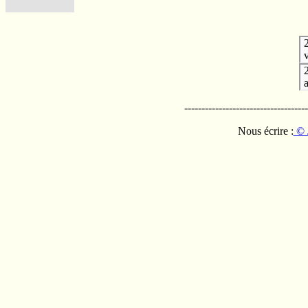
v
------------------------------------
Nous écrire :
© 