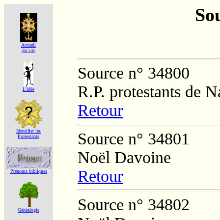
Sou
Accueil
du site
Source n° 34800
R.P. protestants de 
L'idée
Retour
Identifier les
Source n° 34801
Protestants
Noël Davoine
Retour
Prénoms bibliques
Source n° 34802
Généalogie