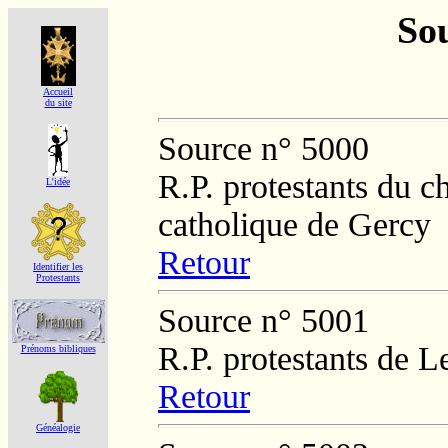
Sou
Accueil
du site
Source n° 5000
R.P. protestants du c
L'idée
catholique de Gercy
Retour
Identifier les
Protestants
Source n° 5001
R.P. protestants de L
Prénoms bibliques
Retour
Généalogie