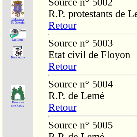
Source n° 5002
R.P. protestants de L
Réforme á
Retour
St Quentin
Source n° 5003
Les liens
Etat civil de Floyon
Nous écrire
Retour
Source n° 5004
R.P. de Lemé
Retour au
Retour
site Rœlly
Source n° 5005
R.P. de Lemé