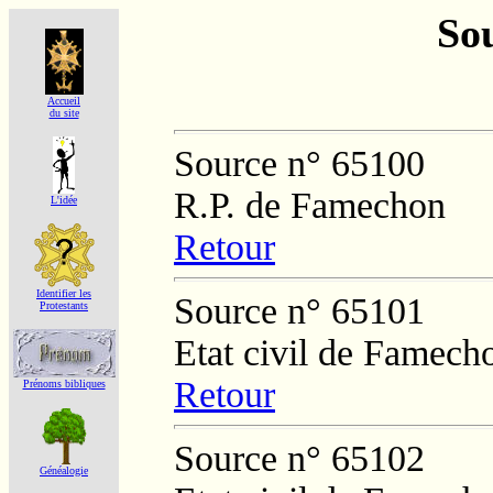
Sou
Accueil
du site
Source n° 65100
R.P. de Famechon
L'idée
Retour
Identifier les
Source n° 65101
Protestants
Etat civil de Famech
Retour
Prénoms bibliques
Source n° 65102
Généalogie