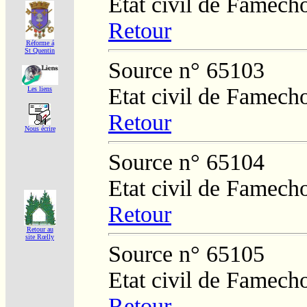
Etat civil de Famech
Retour
Réforme á
St Quentin
Source n° 65103
Etat civil de Famech
Les liens
Retour
Nous écrire
Source n° 65104
Etat civil de Famech
Retour
Retour au
site Rœlly
Source n° 65105
Etat civil de Famech
Retour