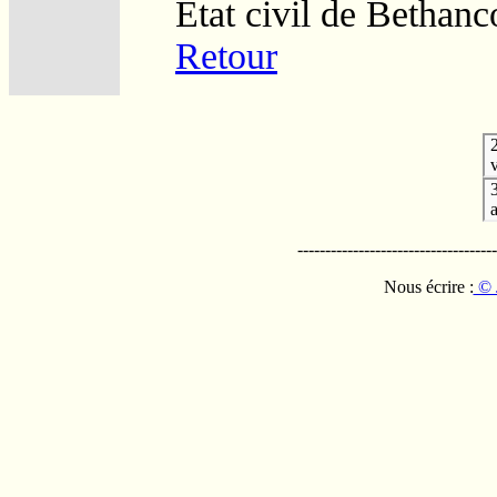
Etat civil de Bethan
Retour
v
------------------------------------
Nous écrire :
© 