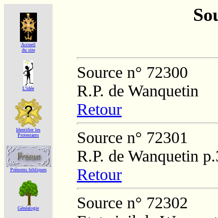
Sou
Accueil
du site
Source n° 72300
R.P. de Wanquetin
L'idée
Retour
Identifier les
Source n° 72301
Protestants
R.P. de Wanquetin p
Retour
Prénoms bibliques
Source n° 72302
Généalogie