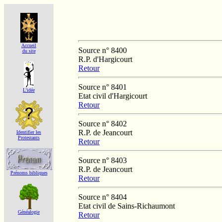
Accueil
Source n° 8400
du site
R.P. d'Hargicourt
Retour
Source n° 8401
L'idée
Etat civil d'Hargicourt
Retour
Source n° 8402
R.P. de Jeancourt
Identifier les
Protestants
Retour
Source n° 8403
R.P. de Jeancourt
Prénoms bibliques
Retour
Source n° 8404
Etat civil de Sains-Richaumont
Généalogie
Retour