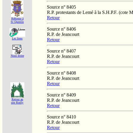
Source n° 8405
R.P. protestants de Lemé à la S.H.P.F. (cote 
Retour
Réforme á
St Quentin
Source n° 8406
R.P. de Jeancourt
Les liens
Retour
Source n° 8407
R.P. de Jeancourt
Nous écrire
Retour
Source n° 8408
R.P. de Jeancourt
Retour
Source n° 8409
R.P. de Jeancourt
Retour au
site Rœlly
Retour
Source n° 8410
R.P. de Jeancourt
Retour