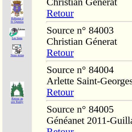
Christian Génerat
Retour
Réforme á
St Quentin
Source n° 84003
Christian Génerat
Les liens
Retour
Nous écrire
Source n° 84004
Arlette Saint-George
Retour
Retour au
site Rœlly
Source n° 84005
Généanet 2011-Guill
Retour