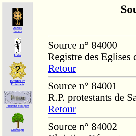
Sou
Accueil
du site
Source n° 84000
Registre des Eglises 
L'idée
Retour
Identifier les
Source n° 84001
Protestants
R.P. protestants de 
Retour
Prénoms bibliques
Source n° 84002
Généalogie