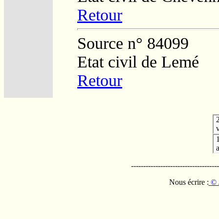
Retour
Source n° 84099
Etat civil de Lemé
Retour
v
------------------------------------
Nous écrire :
© 