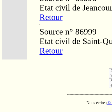
Etat civil de Jeancour
Retour
Source n° 86999
Etat civil de Saint-Q
Retour
v
------------------------------------
Nous écrire :
© 