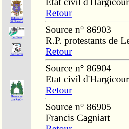
Etat civil d'Hargicour
Retour
Réforme á
St Quentin
Source n° 86903
R.P. protestants de L
Les liens
Retour
Nous écrire
Source n° 86904
Etat civil d'Hargicour
Retour
Retour au
site Rœlly
Source n° 86905
Francis Cagniart
Retour