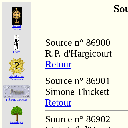
Sou
Accueil
du site
Source n° 86900
R.P. d'Hargicourt
L'idée
Retour
Identifier les
Source n° 86901
Protestants
Simone Thickett
Retour
Prénoms bibliques
Source n° 86902
Généalogie