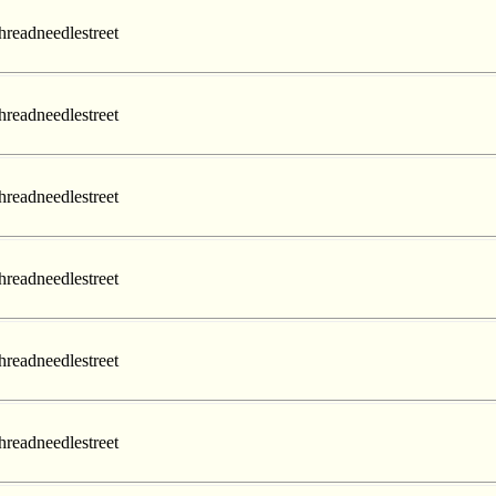
hreadneedlestreet
hreadneedlestreet
hreadneedlestreet
hreadneedlestreet
hreadneedlestreet
hreadneedlestreet