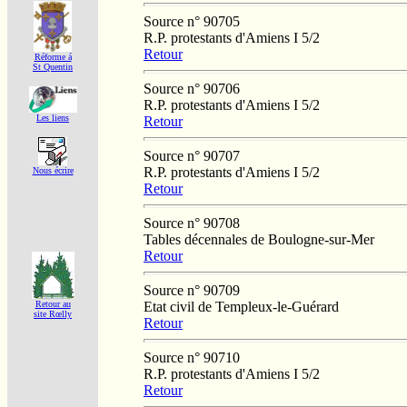
Source n° 90705
R.P. protestants d'Amiens I 5/2
Retour
Réforme á
St Quentin
Source n° 90706
R.P. protestants d'Amiens I 5/2
Les liens
Retour
Source n° 90707
R.P. protestants d'Amiens I 5/2
Nous écrire
Retour
Source n° 90708
Tables décennales de Boulogne-sur-Mer
Retour
Source n° 90709
Etat civil de Templeux-le-Guérard
Retour au
site Rœlly
Retour
Source n° 90710
R.P. protestants d'Amiens I 5/2
Retour