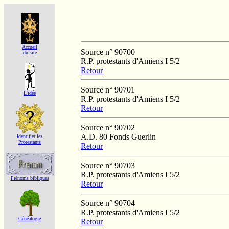
Accueil
Source n° 90700
du site
R.P. protestants d'Amiens I 5/2
Retour
Source n° 90701
L'idée
R.P. protestants d'Amiens I 5/2
Retour
Source n° 90702
A.D. 80 Fonds Guerlin
Identifier les
Protestants
Retour
Source n° 90703
R.P. protestants d'Amiens I 5/2
Prénoms bibliques
Retour
Source n° 90704
R.P. protestants d'Amiens I 5/2
Généalogie
Retour