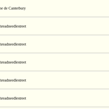
nne de Canterbury
hreadneedlestreet
hreadneedlestreet
hreadneedlestreet
hreadneedlestreet
hreadneedlestreet