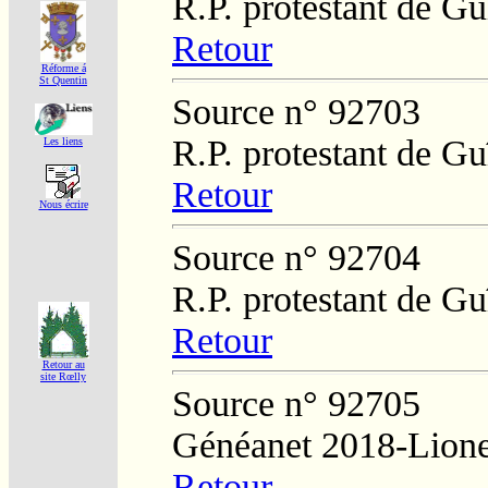
R.P. protestant de Gu
Retour
Réforme á
St Quentin
Source n° 92703
R.P. protestant de Gu
Les liens
Retour
Nous écrire
Source n° 92704
R.P. protestant de Gu
Retour
Retour au
site Rœlly
Source n° 92705
Généanet 2018-Lione
Retour