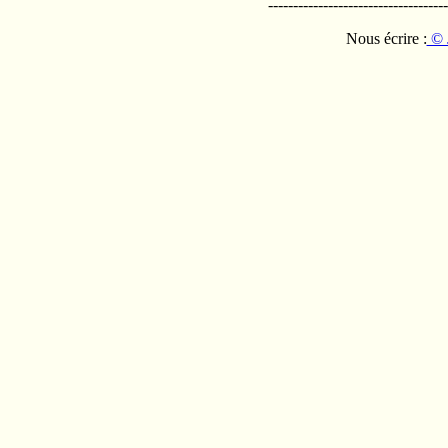
------------------------------------
Nous écrire :
© 