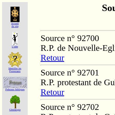
Sou
Accueil
du site
Source n° 92700
R.P. de Nouvelle-Egl
L'idée
Retour
Identifier les
Source n° 92701
Protestants
R.P. protestant de Gu
Retour
Prénoms bibliques
Source n° 92702
Généalogie