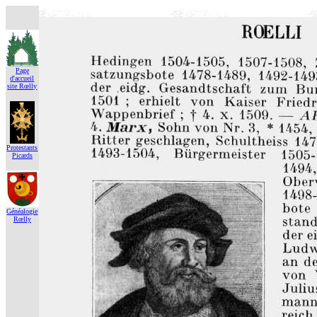
Page
d'accueil
site Rœlly
Protestants
Picards
Généalogie
Rœlly