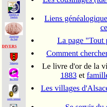
Vaudois et
Liens généalogiques 
Vaudois
ce
Amerique
La page "Tout
du Sud
DIVERS
Comment chercher 
Le livre d'or de la 
Valangin
1883
et
famill
Iso 9000
Les villages d'Alsa
outils internet
Se servir du