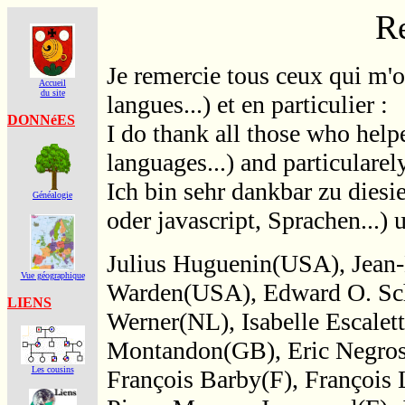
R
Je remercie tous ceux qui m'
Accueil
du site
langues...) et en particulier :
DONNéES
I do thank all those who hel
languages...) and particularely
Ich bin sehr dankbar zu dies
Généalogie
oder javascript, Sprachen...) 
Julius Huguenin(USA), Jean
Vue géographique
Warden(USA), Edward O. Sch
LIENS
Werner(NL), Isabelle Escalet
Montandon(GB), Eric Negros(
Les cousins
François Barby(F), François 