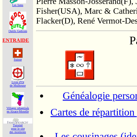
Pierre Masson-Josserand(F), J
Les liens
Fisher(USA), Marc & Catheri
Flacker(D), René Vermot-Desr
Outils Gedcom
P
ENTRAIDE
Suisse
Livre d'Or
de Mulhouse
Généalogie perso
Villages rebaptisés
Cartes de répartitio
en Alsace-Moselle
Tutoriel
pour le site
des mormons
Les cousinages (iden