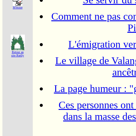
M'écrire
Comment ne pas conf
P
L'émigration ve
Retour au
site Rœlly
Le village de Valan
ancêt
La page humeur : "
Ces personnes ont 
dans la masse des