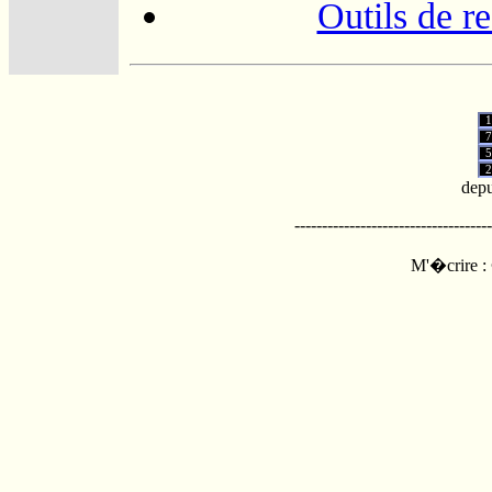
Outils de r
1
7
5
2
depu
------------------------------------
M'�crire :