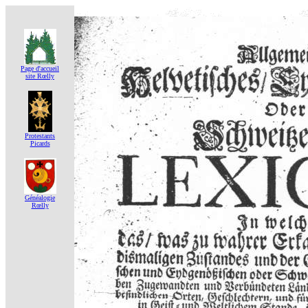
Page d'accueil
site Rœlly
Protestants
Picards
Généalogie
Rœlly