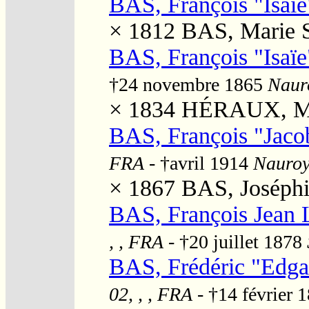
BAS, François "Isaïe
× 1812
BAS, Marie 
BAS, François "Isaïe
†24 novembre 1865
Nauro
× 1834
HÉRAUX, Ma
BAS, François "Jaco
FRA
- †avril 1914
Nauroy,
× 1867
BAS, Joséphi
BAS, François Jean 
, , FRA
- †20 juillet 1878
BAS, Frédéric "Edga
02, , , FRA
- †14 février 