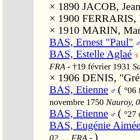
× 1890
JACOB, Jea
× 1900
FERRARIS,
× 1910
MARIN, Mari
BAS, Ernest "Paul"
BAS, Estelle Aglaé
FRA
- †19 février 1931
Sa
× 1906
DENIS, "Gré
BAS, Etienne
(
°06 
novembre 1750
Nauroy, 0
BAS, Etienne
(
°27 
BAS, Eugénie Aimée 
)
02, , , FRA
-