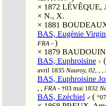
× 1872
LÉVÊQUE, Je
×
N., X.
× 1881
BOUDEAUX, 
BAS, Eugénie Virgin
)
FRA
-
× 1879
BAUDOUIN, L
BAS, Euphroisine
avril 1835
Nauroy, 02, , 
BAS, Euphroisine Jo
, , FRA
- †03 mai 1832
Na
BAS, Ezéchiel
(
°0
× 1868
PREUX, Amé