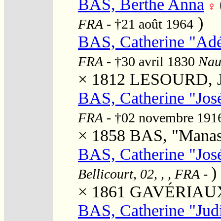
BAS, Berthe Anna
)
FRA
- †21 août 1964
BAS, Catherine "Adé
FRA
- †30 avril 1830
Naur
× 1812
LESOURD, Je
BAS, Catherine "Jos
FRA
- †02 novembre 19
× 1858
BAS, "Manas
BAS, Catherine "Jos
)
Bellicourt, 02, , , FRA
-
× 1861
GAVÉRIAUX,
BAS, Catherine "Judi