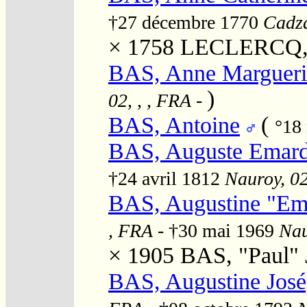
†27 décembre 1770
Cadza
× 1758
LECLERCQ, 
BAS, Anne Margueri
)
02, , , FRA
-
BAS, Antoine
(
°18
BAS, Auguste Emar
†24 avril 1812
Nauroy, 02
BAS, Augustine "E
, FRA
- †30 mai 1969
Nau
× 1905
BAS, "Paul" 
BAS, Augustine José