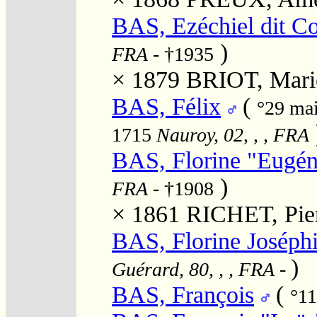
BAS, Ezéchiel dit Co
)
FRA
- †1935
× 1879
BRIOT, Marie
BAS, Félix
(
°29 ma
1715
Nauroy, 02, , , FRA
BAS, Florine "Eugén
)
FRA
- †1908
× 1861
RICHET, Pier
BAS, Florine Joséph
)
Guérard, 80, , , FRA
-
BAS, François
(
°11