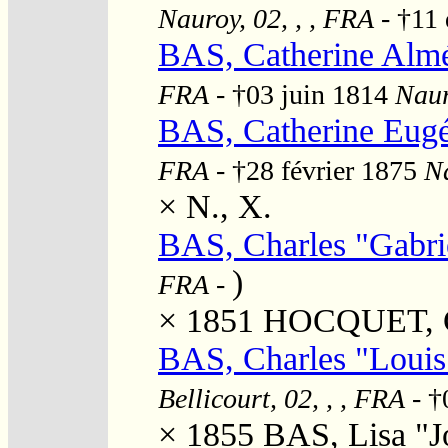
Nauroy, 02, , , FRA
- †11
BAS, Catherine Almé
FRA
- †03 juin 1814
Naur
BAS, Catherine Eug
FRA
- †28 février 1875
Na
×
N., X.
BAS, Charles "Gabri
)
FRA
-
× 1851
HOCQUET, Cl
BAS, Charles "Loui
Bellicourt, 02, , , FRA
- †
× 1855
BAS, Lisa "J