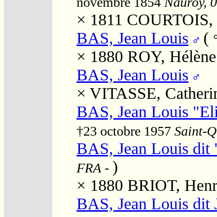
novembre 1854
Nauroy, 0
× 1811
COURTOIS, P
BAS, Jean Louis
(
× 1880
ROY, Hélène 
BAS, Jean Louis
×
VITASSE, Catheri
BAS, Jean Louis "El
†23 octobre 1957
Saint-Q
BAS, Jean Louis dit 
)
FRA
-
× 1880
BRIOT, Henri
BAS, Jean Louis dit 