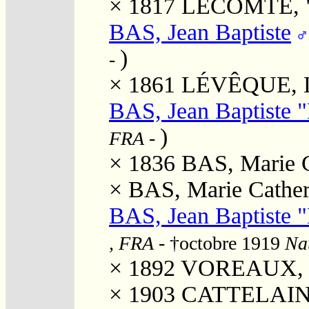
× 1817
LECOMTE, "C
BAS, Jean Baptiste
)
-
× 1861
LÉVÊQUE, L
BAS, Jean Baptiste "
)
FRA
-
× 1836
BAS, Marie C
×
BAS, Marie Cather
BAS, Jean Baptiste 
, FRA
- †octobre 1919
Nau
× 1892
VOREAUX, R
× 1903
CATTELAIN, 