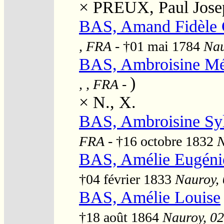
×
PREUX, Paul Jose
BAS, Amand Fidèle 
, FRA
- †01 mai 1784
Nau
BAS, Ambroisine Mé
)
, , FRA
-
×
N., X.
BAS, Ambroisine Sy
FRA
- †16 octobre 1832
N
BAS, Amélie Eugéni
†04 février 1833
Nauroy, 
BAS, Amélie Louise
†18 août 1864
Nauroy, 02