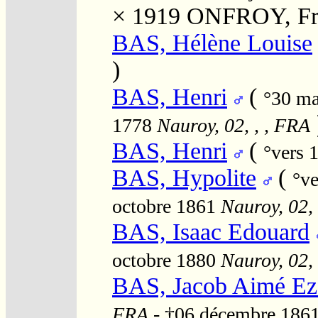
× 1919
ONFROY, Fré
BAS, Hélène Louise
)
BAS, Henri
(
°30 m
1778
Nauroy, 02, , , FRA
BAS, Henri
(
°vers 
BAS, Hypolite
(
°v
octobre 1861
Nauroy, 02, 
BAS, Isaac Edouard
octobre 1880
Nauroy, 02, 
BAS, Jacob Aimé Ez
FRA
- †06 décembre 186