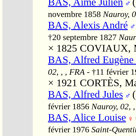
BAS, Aimé Julien
novembre 1858
Nauroy, 0
BAS, Alexis André
†20 septembre 1827
Nauro
× 1825
COVIAUX, Ma
BAS, Alfred Eugène
02, , , FRA
- †11 février 
× 1921
CORTÈS, Mar
BAS, Alfred Jules
février 1856
Nauroy, 02, 
BAS, Alice Louise
février 1976
Saint-Quentin