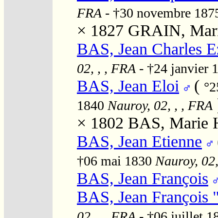
FRA
- †30 novembre 18
× 1827
GRAIN, Mari
BAS, Jean Charles E
02, , , FRA
- †24 janvier
BAS, Jean Eloi
(
°2
1840
Nauroy, 02, , , FRA
× 1802
BAS, Marie H
BAS, Jean Etienne
†06 mai 1830
Nauroy, 02,
BAS, Jean François
BAS, Jean François 
02, , , FRA
- †06 juillet 