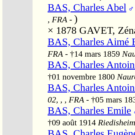
BAS, Charles Abel
)
, FRA
-
× 1878
GAVET, Zéna
BAS, Charles Aimé E
FRA
- †14 mars 1859
Nau
BAS, Charles Antoin
†01 novembre 1800
Nauro
BAS, Charles Antoin
02, , , FRA
- †05 mars 1
BAS, Charles Emile
†09 août 1914
Riedisheim
BAS, Charles Eugèn