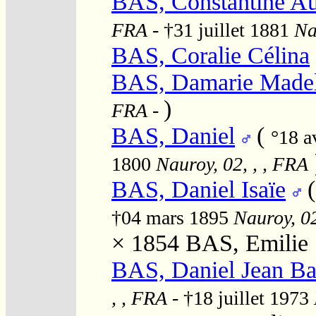
BAS, Constantine Au
FRA
- †31 juillet 1881
Na
BAS, Coralie Célina
BAS, Damarie Madel
)
FRA
-
BAS, Daniel
(
°18 a
1800
Nauroy, 02, , , FRA
BAS, Daniel Isaïe
†04 mars 1895
Nauroy, 02
× 1854
BAS, Emilie 
BAS, Daniel Jean Ba
, , FRA
- †18 juillet 1973