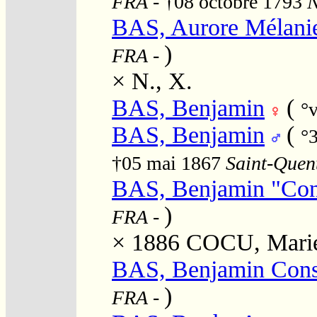
FRA
- †08 octobre 1793
N
BAS, Aurore Mélani
)
FRA
-
×
N., X.
BAS, Benjamin
(
°
BAS, Benjamin
(
°
†05 mai 1867
Saint-Quent
BAS, Benjamin "Con
)
FRA
-
× 1886
COCU, Marie 
BAS, Benjamin Cons
)
FRA
-