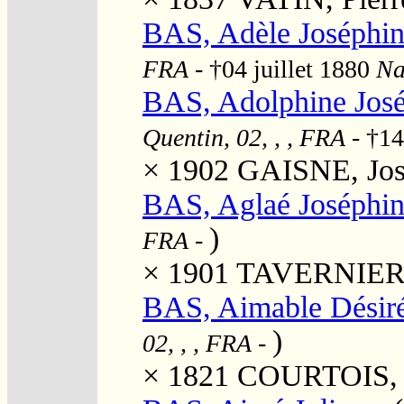
BAS, Adèle Joséphi
FRA
- †04 juillet 1880
Na
BAS, Adolphine Jos
Quentin, 02, , , FRA
- †14
× 1902
GAISNE, Jos
BAS, Aglaé Joséphi
)
FRA
-
× 1901
TAVERNIER, 
BAS, Aimable Désiré
)
02, , , FRA
-
× 1821
COURTOIS, "J