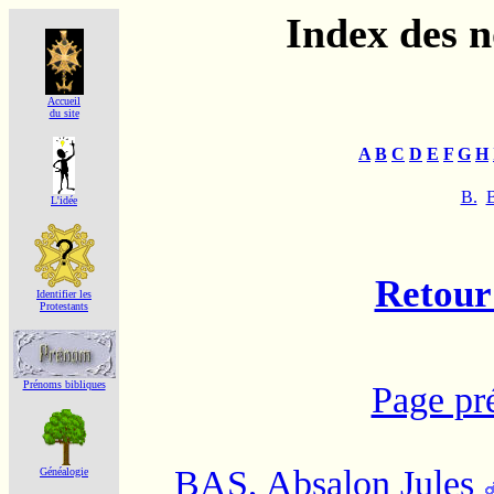
Index des 
Accueil
du site
A
B
C
D
E
F
G
H
B.
L'idée
Retour 
Identifier les
Protestants
Prénoms bibliques
Page pr
BAS, Absalon Jules
Généalogie