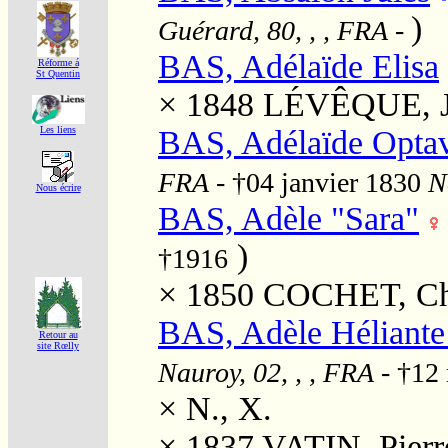
)
Guérard, 80, , , FRA
-
BAS, Adélaïde Elisa
Réforme á
St Quentin
× 1848
LÉVÊQUE, J
BAS, Adélaïde Opta
Les liens
FRA
- †04 janvier 1830
N
Nous écrire
BAS, Adèle "Sara"
)
†1916
× 1850
COCHET, Cha
BAS, Adèle Héliante
Retour au
site Rœlly
Nauroy, 02, , , FRA
- †12
×
N., X.
× 1837
VATIN, Pierr