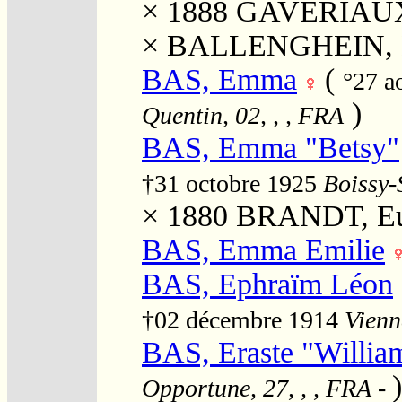
× 1888
GAVERIAUX, 
×
BALLENGHEIN, L
BAS, Emma
(
°27 a
)
Quentin, 02, , , FRA
BAS, Emma "Betsy"
†31 octobre 1925
Boissy-
× 1880
BRANDT, Eug
BAS, Emma Emilie
BAS, Ephraïm Léon
†02 décembre 1914
Vienn
BAS, Eraste "Willia
)
Opportune, 27, , , FRA
-