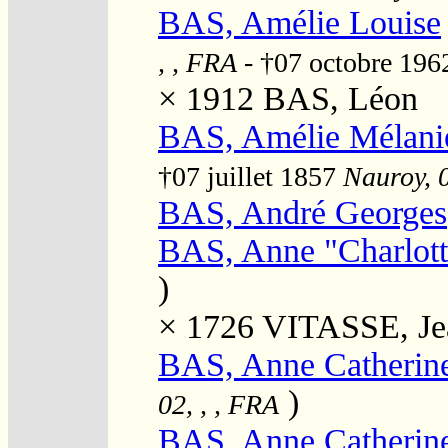
BAS, Amélie Louise
, , FRA
- †07 octobre 19
× 1912
BAS, Léon
BAS, Amélie Mélani
†07 juillet 1857
Nauroy, 0
BAS, André Georges
BAS, Anne "Charlott
)
× 1726
VITASSE, Jea
BAS, Anne Catherin
)
02, , , FRA
BAS, Anne Catherin