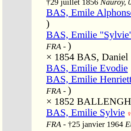
†29 juillet 1856
Nauroy, 0
BAS, Emile Alphons
)
BAS, Emilie "Sylvie
)
FRA
-
× 1854
BAS, Daniel 
BAS, Emilie Evodie
BAS, Emilie Henriet
)
FRA
-
× 1852
BALLENGHIE
BAS, Emilie Sylvie
FRA
- †25 janvier 1964
E