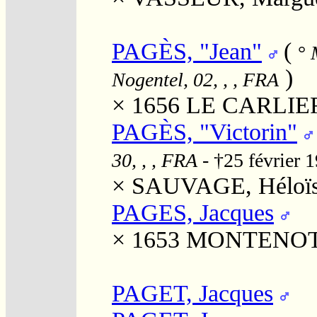
PAGÈS, "Jean"
(
°
M
)
Nogentel, 02, , , FRA
× 1656
LE CARLIER,
PAGÈS, "Victorin"
30, , , FRA
- †25 février 
×
SAUVAGE, Héloïs
PAGES, Jacques
× 1653
MONTENOT, 
PAGET, Jacques