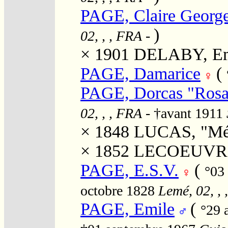
PAGE, Claire George
)
02, , , FRA
-
× 1901
DELABY, Emi
PAGE, Damarice
(
PAGE, Dorcas "Rosa
02, , , FRA
- †avant 1911
× 1848
LUCAS, "Méd
× 1852
LECOEUVRE, 
PAGE, E.S.V.
(
°03
octobre 1828
Lemé, 02, ,
PAGE, Emile
(
°29 