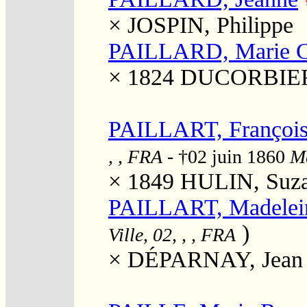
×
JOSPIN, Philippe
PAILLARD, Marie C
× 1824
DUCORBIER,
PAILLART, François
, , FRA
- †02 juin 1860
Ma
× 1849
HULIN, Suz
PAILLART, Madelei
)
Ville, 02, , , FRA
×
DÉPARNAY, Jean B