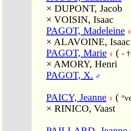
×
DUPONT, Jacob
×
VOISIN, Isaac
PAGOT, Madeleine
×
ALAVOINE, Isaac 
PAGOT, Marie
(
- 
×
AMORY, Henri
PAGOT, X.
PAICY, Jeanne
(
°v
×
RINICO, Vaast
PAILLARD, Jeanne