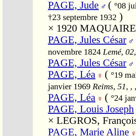
PAGE, Jude
(
°08 ju
)
†23 septembre 1932
× 1920
MAQUAIRE, "
PAGE, Jules César
novembre 1824
Lemé, 02,
PAGE, Jules César
PAGE, Léa
(
°19 ma
janvier 1969
Reims, 51, ,
PAGE, Léa
(
°24 ja
PAGE, Louis Joseph
×
LEGROS, Françoise
PAGE, Marie Aline