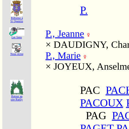
P.
Réforme á
St Quentin
P., Jeanne
Les liens
×
DAUDIGNY, Char
P., Marie
Nous écrire
×
JOYEUX, Anselm
PAC
PAC
Retour au
PACOUX
site Rœlly
PAG
PA
PAGET
P