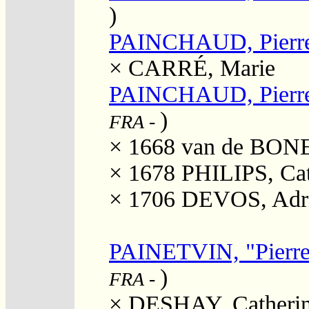
)
PAINCHAUD, Pierr
×
CARRÉ, Marie
PAINCHAUD, Pierr
)
FRA
-
× 1668
van de BONET
× 1678
PHILIPS, Cat
× 1706
DEVOS, Adr
PAINETVIN, "Pierre
)
FRA
-
×
DESHAY, Catheri