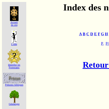
Index des 
Accueil
du site
A
B
C
D
E
F
G
H
P.
P
L'idée
Retour 
Identifier les
Protestants
Prénoms bibliques
Généalogie