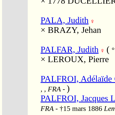
× 1778
DUCELLIER, 
PALA, Judith
×
BRAZY, Jehan
PALFAR, Judith
(
°
×
LEROUX, Pierre
PALFROI, Adélaïde 
)
, , FRA
-
PALFROI, Jacques L
FRA
- †15 mars 1886
Lem