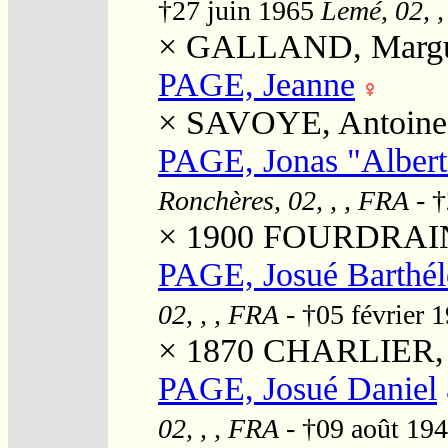
†27 juin 1965
Lemé, 02, ,
×
GALLAND, Margu
PAGE, Jeanne
×
SAVOYE, Antoine
PAGE, Jonas "Albert
Ronchères, 02, , , FRA
- †
× 1900
FOURDRAIN, 
PAGE, Josué Barthé
02, , , FRA
- †05 février 
× 1870
CHARLIER, T
PAGE, Josué Daniel
02, , , FRA
- †09 août 19