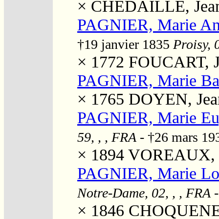
×
CHEDAILLE, Jean 
PAGNIER, Marie A
†19 janvier 1835
Proisy, 
× 1772
FOUCART, J
PAGNIER, Marie Ba
× 1765
DOYEN, Jea
PAGNIER, Marie Eu
59, , , FRA
- †26 mars 1
× 1894
VOREAUX, J
PAGNIER, Marie Lou
Notre-Dame, 02, , , FRA
× 1846
CHOQUENET, 