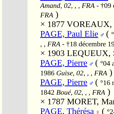
Amand, 02, , , FRA
- †09 
)
FRA
× 1877
VOREAUX, M
PAGE, Paul Elie
(
, , FRA
- †18 décembre 1
× 1903
LEQUEUX, So
PAGE, Pierre
(
°04 
)
1986
Guise, 02, , , FRA
PAGE, Pierre
(
°16 
)
1842
Boué, 02, , , FRA
× 1787
MORET, Mari
PAGE, Thérésa
(
°2