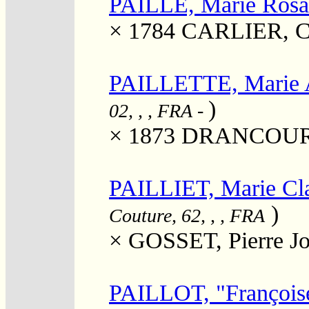
PAILLE, Marie Rosa
× 1784
CARLIER, Ch
PAILLETTE, Marie 
)
02, , , FRA
-
× 1873
DRANCOURT, 
PAILLIET, Marie Cla
)
Couture, 62, , , FRA
×
GOSSET, Pierre J
PAILLOT, "Françoise