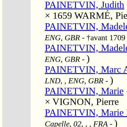
PAINETVIN, Judith
× 1659
WARMÉ, Pie
PAINETVIN, Madele
ENG, GBR
- †avant 1709
PAINETVIN, Madele
)
ENG, GBR
-
PAINETVIN, Marc A
)
LND, , ENG, GBR
-
PAINETVIN, Marie
×
VIGNON, Pierre
PAINETVIN, Marie 
)
Capelle, 02, , , FRA
-