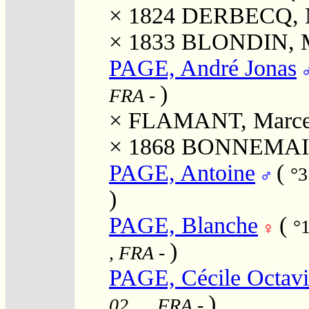
× 1824
DERBECQ, Ma
× 1833
BLONDIN, Ma
PAGE, André Jonas
)
FRA
-
×
FLAMANT, Marcell
× 1868
BONNEMAIN
PAGE, Antoine
(
°3
)
PAGE, Blanche
(
°
)
, FRA
-
PAGE, Cécile Octavi
)
02, , , FRA
-