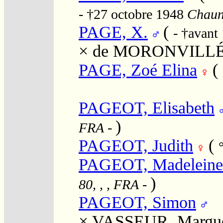
- †27 octobre 1948
Chauny
PAGE, X.
(
- †avant
×
de MORONVILLÉ,
PAGE, Zoé Elina
(
PAGEOT, Elisabeth
)
FRA
-
PAGEOT, Judith
(
PAGEOT, Madeleine
)
80, , , FRA
-
PAGEOT, Simon
×
VASSEUR, Margue