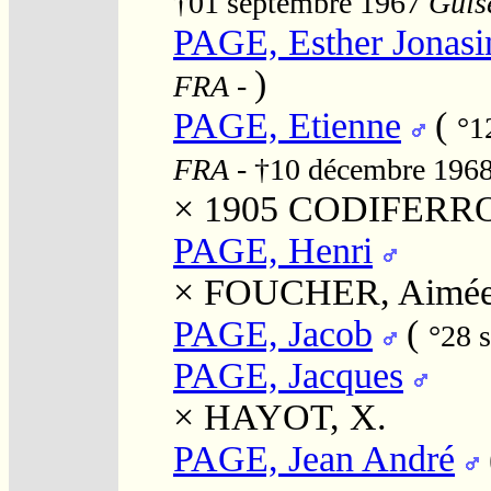
†01 septembre 1967
Guise
PAGE, Esther Jonasi
)
FRA
-
PAGE, Etienne
(
°1
FRA
- †10 décembre 196
× 1905
CODIFERRO,
PAGE, Henri
×
FOUCHER, Aimé
PAGE, Jacob
(
°28 
PAGE, Jacques
×
HAYOT, X.
PAGE, Jean André