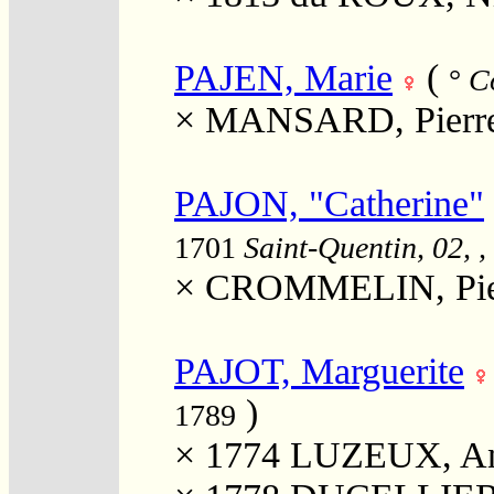
PAJEN, Marie
(
°
Co
×
MANSARD, Pierr
PAJON, "Catherine"
1701
Saint-Quentin, 02, ,
×
CROMMELIN, Pier
PAJOT, Marguerite
)
1789
× 1774
LUZEUX, An