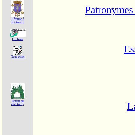
Patronymes e
Réforme á
St Quentin
Les liens
Es
Nous écrire
Retour au
L
site Rœlly