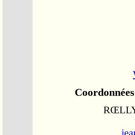
Coordonnées 
RŒLLY 
jea