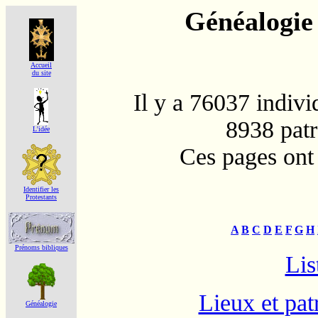
Généalogie 
Accueil
du site
Il y a 76037 indivi
8938 patr
L'idée
Ces pages ont 
Identifier les
Protestants
A
B
C
D
E
F
G
H
Prénoms bibliques
Lis
Lieux et pat
Généalogie