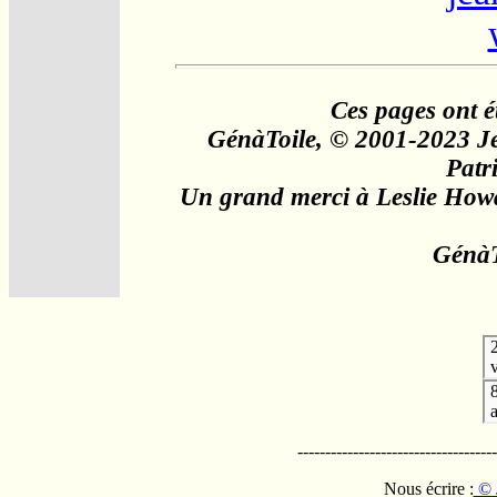
Ces pages ont é
GénàToile, © 2001-2023 Je
Patr
Un grand merci à Leslie Howa
GénàTo
v
------------------------------------
Nous écrire :
© 