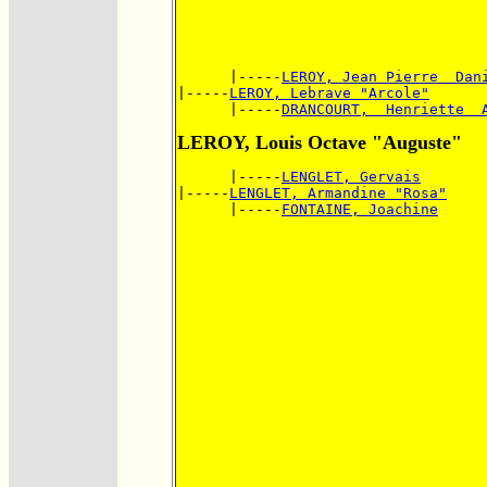
      |-----
LEROY, Jean Pierre  Dan
|-----
LEROY, Lebrave "Arcole"
      |-----
DRANCOURT,  Henriette  
LEROY, Louis Octave "Auguste"
      |-----
LENGLET, Gervais
|-----
LENGLET, Armandine "Rosa"
      |-----
FONTAINE, Joachine