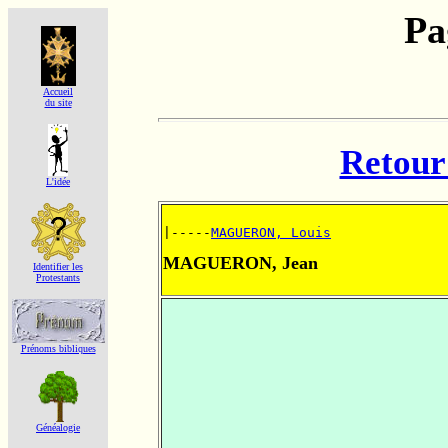
Pa
Accueil
du site
Retour 
L'idée
|-----
MAGUERON, Louis
MAGUERON, Jean
Identifier les
Protestants
Prénoms bibliques
Généalogie