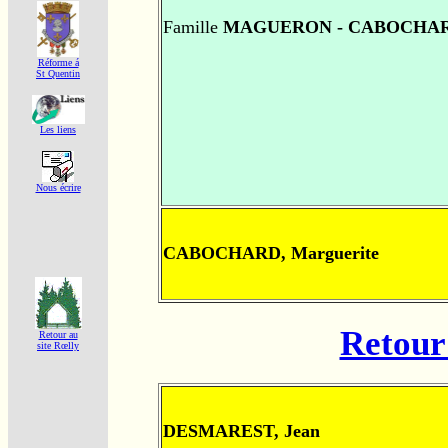
Famille
MAGUERON - CABOCHA
Réforme á
St Quentin
Les liens
Nous écrire
CABOCHARD, Marguerite
Retour 
Retour au
site Rœlly
DESMAREST, Jean