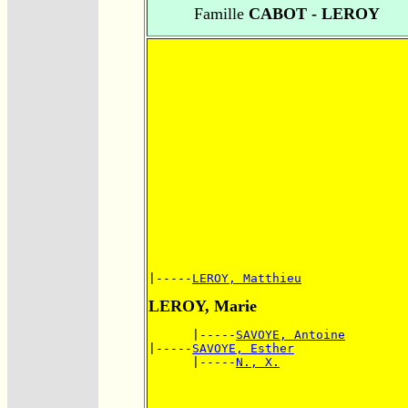
Famille
CABOT - LEROY
|-----
LEROY, Matthieu
LEROY, Marie
      |-----
SAVOYE, Antoine
|-----
SAVOYE, Esther
      |-----
N., X.