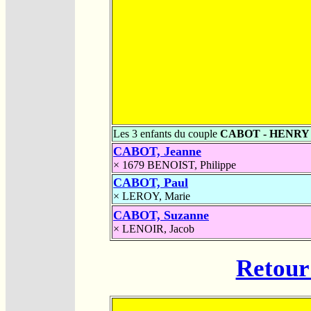
Les 3 enfants du couple
CABOT - HENRY
CABOT, Jeanne
× 1679
BENOIST, Philippe
CABOT, Paul
×
LEROY, Marie
CABOT, Suzanne
×
LENOIR, Jacob
Retour 