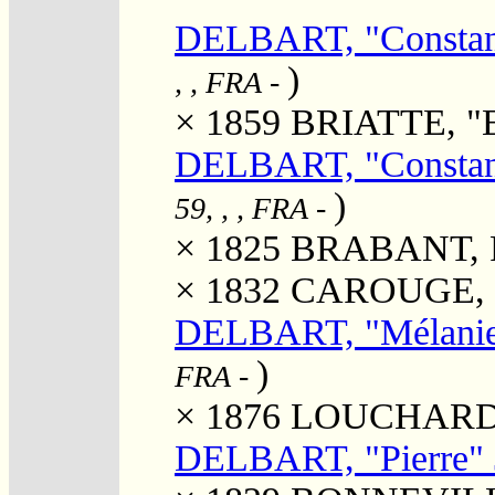
DELBART, "Constan
)
, , FRA
-
× 1859
BRIATTE, "E
DELBART, "Constan
)
59, , , FRA
-
× 1825
BRABANT, Fl
× 1832
CAROUGE, M
DELBART, "Mélanie
)
FRA
-
× 1876
LOUCHARD, 
DELBART, "Pierre" 