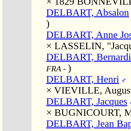
× 1829
BONNEVILLE
DELBART, Absalon
)
DELBART, Anne Jo
×
LASSELIN, "Jacqu
DELBART, Bernardi
)
FRA
-
DELBART, Henri
×
VIEVILLE, August
DELBART, Jacques
×
BUGNICOURT, Mar
DELBART, Jean Bapt