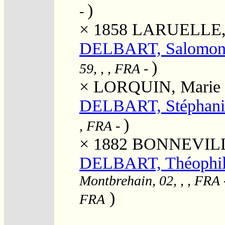
)
-
× 1858
LARUELLE, 
DELBART, Salomon 
)
59, , , FRA
-
×
LORQUIN, Marie "
DELBART, Stéphani
)
, FRA
-
× 1882
BONNEVILLE
DELBART, Théophil
Montbrehain, 02, , , FRA
)
FRA