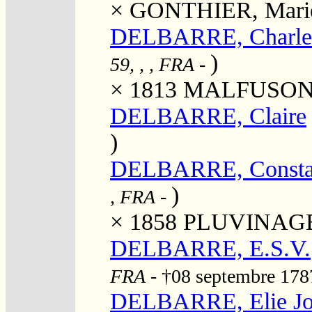
×
GONTHIER, Marie
DELBARRE, Charles
)
59, , , FRA
-
× 1813
MALFUSON, 
DELBARRE, Claire
)
DELBARRE, Consta
)
, FRA
-
× 1858
PLUVINAGE,
DELBARRE, E.S.V.
FRA
- †08 septembre 17
DELBARRE, Elie Jo