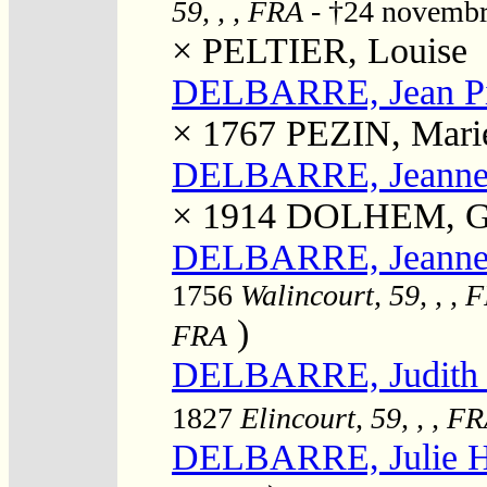
59, , , FRA
- †24 novemb
×
PELTIER, Louise
DELBARRE, Jean Pi
× 1767
PEZIN, Mari
DELBARRE, Jeanne 
× 1914
DOLHEM, Geo
DELBARRE, Jeanne M
1756
Walincourt, 59, , , 
)
FRA
DELBARRE, Judith C
1827
Elincourt, 59, , , F
DELBARRE, Julie H