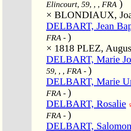
)
Elincourt, 59, , , FRA
×
BLONDIAUX, Joa
DELBART, Jean Bapt
)
FRA
-
× 1818
PLEZ, Augus
DELBART, Marie Jo
)
59, , , FRA
-
DELBART, Marie Ur
)
FRA
-
DELBART, Rosalie
)
FRA
-
DELBART, Salomo