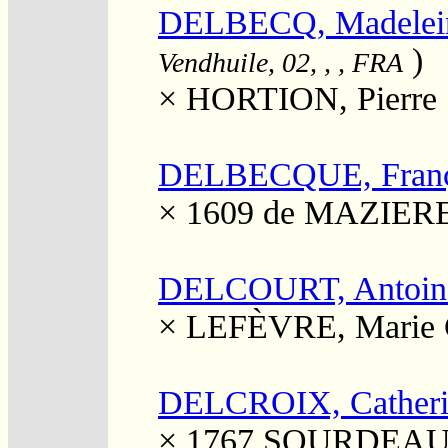
DELBECQ, Madelei
)
Vendhuile, 02, , , FRA
×
HORTION, Pierre
DELBECQUE, Franç
× 1609
de MAZIERE
DELCOURT, Antoin
×
LEFÈVRE, Marie C
DELCROIX, Catheri
× 1767
SOURDEAU, 