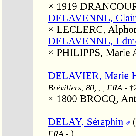
× 1919
DRANCOURT, 
DELAVENNE, Clair
×
LECLERC, Alpho
DELAVENNE, Edmo
×
PHILIPPS, Marie 
DELAVIER, Marie He
Brévillers, 80, , , FRA
- †
× 1800
BROCQ, Ant
DELAY, Séraphin
)
FRA
-