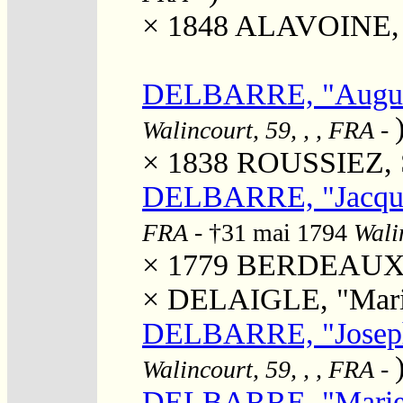
× 1848
ALAVOINE, J
DELBARRE, "August
Walincourt, 59, , , FRA
-
× 1838
ROUSSIEZ, S
DELBARRE, "Jacqu
FRA
- †31 mai 1794
Wali
× 1779
BERDEAUX, 
×
DELAIGLE, "Mari
DELBARRE, "Joseph
Walincourt, 59, , , FRA
-
DELBARRE, "Marie"