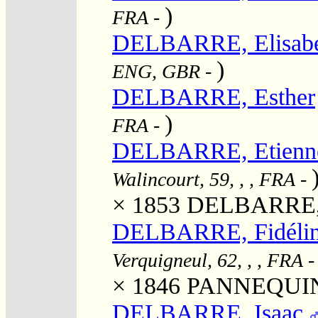
)
FRA
-
DELBARRE, Elisab
)
ENG, GBR
-
DELBARRE, Esther
)
FRA
-
DELBARRE, Etienne
Walincourt, 59, , , FRA
-
× 1853
DELBARRE,
DELBARRE, Fidélin
Verquigneul, 62, , , FRA
× 1846
PANNEQUIN, 
DELBARRE, Isaac