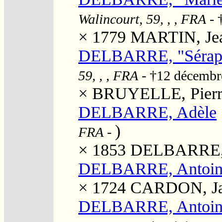
Walincourt, 59, , , FRA
- 
× 1779
MARTIN, Jea
DELBARRE, "Séraph
59, , , FRA
- †12 décemb
×
BRUYELLE, Pierr
DELBARRE, Adèle
)
FRA
-
× 1853
DELBARRE, E
DELBARRE, Antoin
× 1724
CARDON, Ja
DELBARRE, Antoine