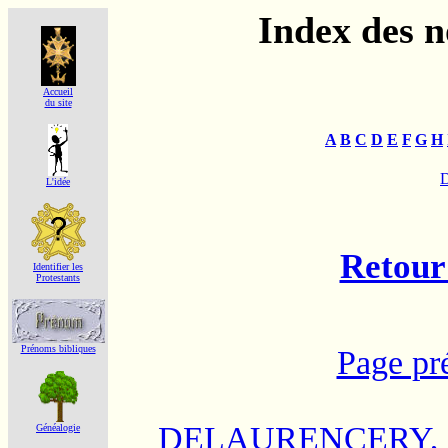
Index des 
Accueil
du site
A
B
C
D
E
F
G
H
L'idée
Retour 
Identifier les
Protestants
Prénoms bibliques
Page pr
DELAURENCERY, Ja
Généalogie