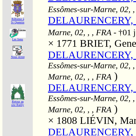
Essômes-sur-Marne, 02, ,
DELAURENCERY, 
Réforme á
St Quentin
Marne, 02, , , FRA
- †01 
× 1771
BRIET, Genev
Les liens
DELAURENCERY, Je
Nous écrire
Essômes-sur-Marne, 02, ,
)
Marne, 02, , , FRA
DELAURENCERY, Je
Essômes-sur-Marne, 02, ,
Retour au
)
site Rœlly
Marne, 02, , , FRA
× 1808
LIÉVIN, Mar
DELAURENCERY, Je