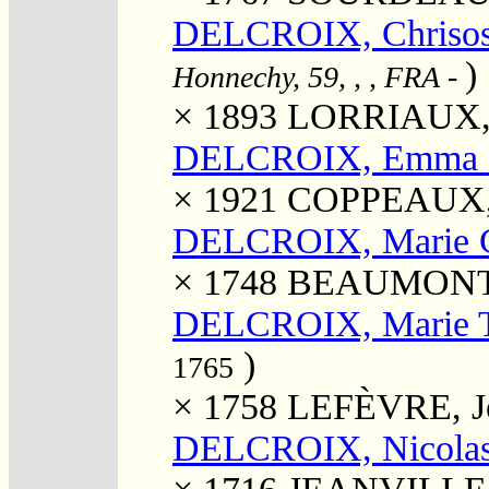
DELCROIX, Chrisost
)
Honnechy, 59, , , FRA
-
× 1893
LORRIAUX, E
DELCROIX, Emma 
× 1921
COPPEAUX, 
DELCROIX, Marie C
× 1748
BEAUMONT, 
DELCROIX, Marie T
)
1765
× 1758
LEFÈVRE, Je
DELCROIX, Nicolas