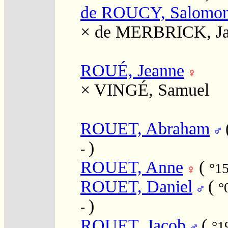
de ROUCY, Salomo
×
de MERBRICK, Ja
ROUÉ, Jeanne
×
VINGÉ, Samuel
ROUET, Abraham
)
-
ROUET, Anne
(
°1
ROUET, Daniel
(
°
)
-
ROUET, Jacob
(
°1