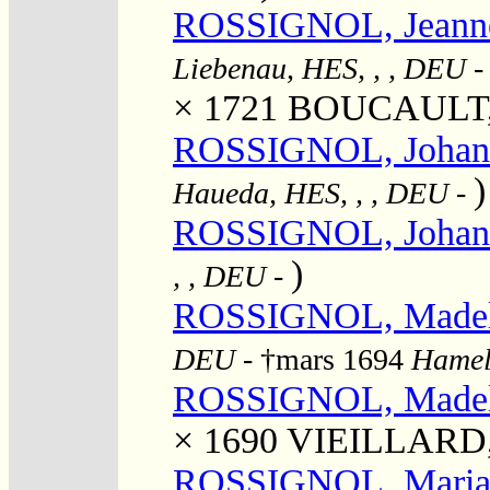
ROSSIGNOL, Jeanne 
Liebenau, HES, , , DEU
× 1721
BOUCAULT,
ROSSIGNOL, Johann
)
Haueda, HES, , , DEU
-
ROSSIGNOL, Johann
)
, , DEU
-
ROSSIGNOL, Madel
DEU
- †mars 1694
Hamel
ROSSIGNOL, Madel
× 1690
VIEILLARD, 
ROSSIGNOL, Mari