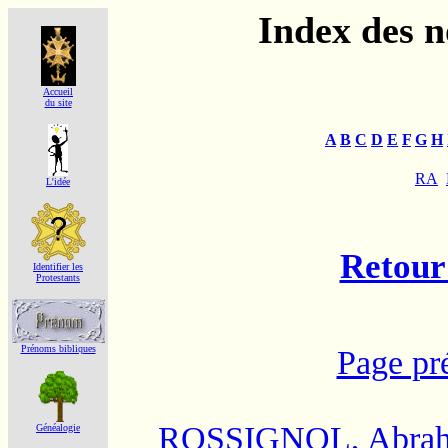
Index des 
Accueil
du site
A
B
C
D
E
F
G
H
RA
L'idée
Retour 
Identifier les
Protestants
Prénoms bibliques
Page pr
ROSSIGNOL, Abra
Généalogie