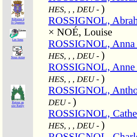
)
HES, , , DEU
-
ROSSIGNOL, Abra
Réforme á
St Quentin
×
NOÉ, Louise
ROSSIGNOL, Anna C
Les liens
)
HES, , , DEU
-
Nous écrire
ROSSIGNOL, Anne C
)
HES, , , DEU
-
ROSSIGNOL, Anth
)
DEU
-
Retour au
site Rœlly
ROSSIGNOL, Cathe
)
HES, , , DEU
-
ROSSIGNOL, Charl