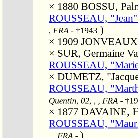
× 1880
BOSSU, Palmy
ROUSSEAU, "Jean" 
)
, FRA
- †1943
× 1909
JONVEAUX, A
×
SUR, Germaine Val
ROUSSEAU, "Marie
×
DUMETZ, "Jacque
ROUSSEAU, "Marthe
Quentin, 02, , , FRA
- †1
× 1877
DAVAINE, Hy
ROUSSEAU, "Mauric
)
, , FRA
-