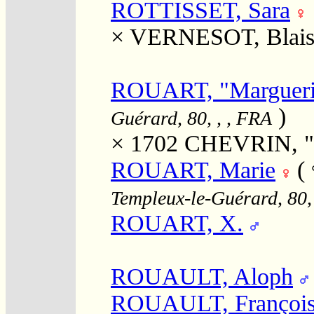
ROTTISSET, Sara
×
VERNESOT, Blais
ROUART, "Margueri
)
Guérard, 80, , , FRA
× 1702
CHEVRIN, "
ROUART, Marie
(
Templeux-le-Guérard, 80,
ROUART, X.
ROUAULT, Aloph
ROUAULT, Françoi