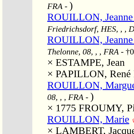
)
FRA
-
ROUILLON, Jeanne 
Friedrichsdorf, HES, , ,
ROUILLON, Jeanne 
Thelonne, 08, , , FRA
- †0
×
ESTAMPE, Jean
×
PAPILLON, René F
ROUILLON, Margue
)
08, , , FRA
-
× 1775
FROUMY, Pi
ROUILLON, Marie
×
LAMBERT, Jacqu