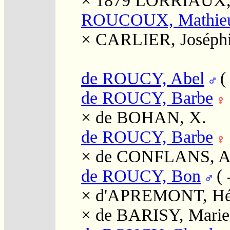
× 1879
LORRIAUX, 
ROUCOUX, Mathie
×
CARLIER, Joséph
de ROUCY, Abel
de ROUCY, Barbe
×
de BOHAN, X.
de ROUCY, Barbe
×
de CONFLANS, An
de ROUCY, Bon
(
×
d'APREMONT, Hé
×
de BARISY, Marie