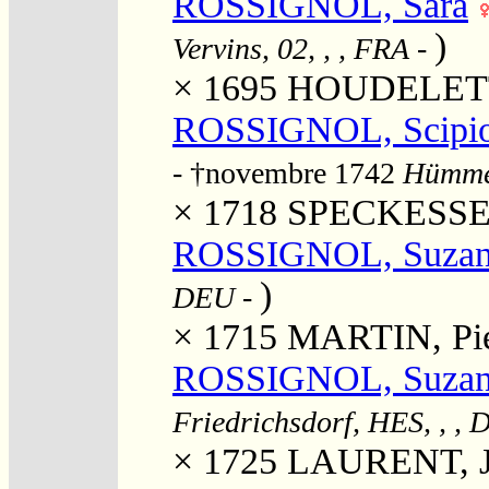
ROSSIGNOL, Sara
)
Vervins, 02, , , FRA
-
× 1695
HOUDELETT
ROSSIGNOL, Scipi
- †novembre 1742
Hümme,
× 1718
SPECKESSEN,
ROSSIGNOL, Suzan
)
DEU
-
× 1715
MARTIN, Pie
ROSSIGNOL, Suzann
Friedrichsdorf, HES, , ,
× 1725
LAURENT, J