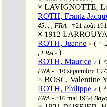
×
LAVIGNOTTE, Lo
ROTH, Frantz Jacqu
45, , , FRA
- †21 août 19
× 1912
LARROUYAT,
ROTH, Jeanne
(
°1
)
, FRA
-
ROTH, Maurice
(
°
FRA
- †10 septembre 197
×
BOSC, Valentine Y
ROTH, Philippe
(
°
FRA
- †16 mai 1934
Bayo
× 1921
DUSSIER, He