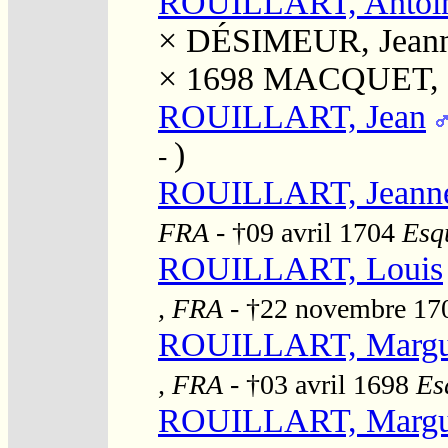
ROUILLART, Antoin
×
DÉSIMEUR, Jean
× 1698
MACQUET, M
ROUILLART, Jean
)
-
ROUILLART, Jeann
FRA
- †09 avril 1704
Esqu
ROUILLART, Louis
, FRA
- †22 novembre 1
ROUILLART, Margue
, FRA
- †03 avril 1698
Es
ROUILLART, Margue