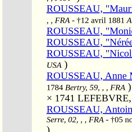
ROUSSEAU, "Mauric
, , FRA
- †12 avril 1881
A
ROUSSEAU, "Moni
ROUSSEAU, "Néré
ROUSSEAU, "Nicol
)
USA
ROUSSEAU, Anne M
)
1784
Bertry, 59, , , FRA
× 1741
LEFEBVRE, 
ROUSSEAU, Antoine
Serre, 02, , , FRA
- †05 n
)