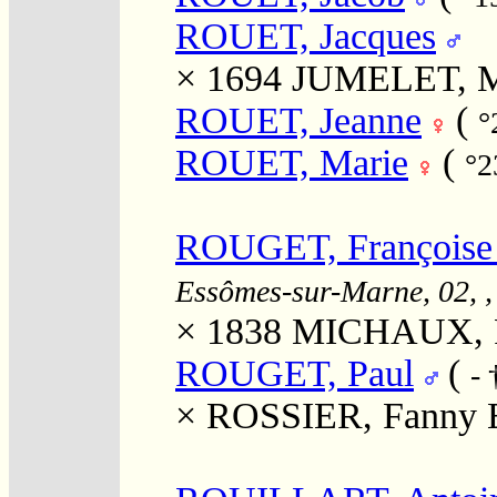
ROUET, Jacques
× 1694
JUMELET, M
ROUET, Jeanne
(
°
ROUET, Marie
(
°2
ROUGET, Françoise 
Essômes-sur-Marne, 02, ,
× 1838
MICHAUX, F
ROUGET, Paul
(
-
×
ROSSIER, Fanny E