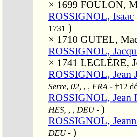
× 1699
FOULON, Ma
ROSSIGNOL, Isaac
)
1731
× 1710
GUTEL, Mad
ROSSIGNOL, Jacqu
× 1741
LECLÈRE, J
ROSSIGNOL, Jean J
Serre, 02, , , FRA
- †12 d
ROSSIGNOL, Jean P
)
HES, , , DEU
-
ROSSIGNOL, Jeann
)
DEU
-