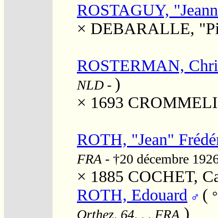
ROSTAGUY, "Jeann
×
DEBARALLE, "Pie
ROSTERMAN, Christ
)
NLD
-
× 1693
CROMMELIN,
ROTH, "Jean" Frédé
FRA
- †20 décembre 192
× 1885
COCHET, Cat
ROTH, Edouard
(
°
)
Orthez, 64, , , FRA