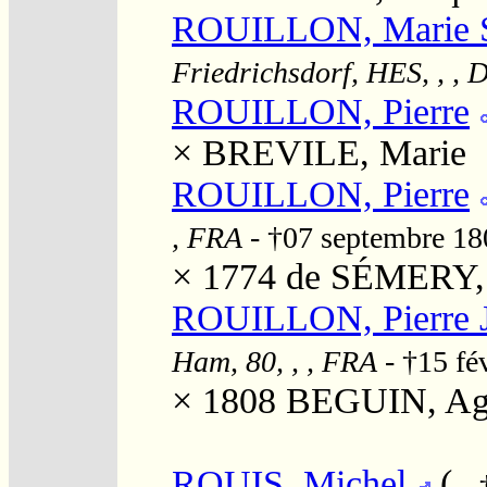
ROUILLON, Marie 
Friedrichsdorf, HES, , ,
ROUILLON, Pierre
×
BREVILE, Marie
ROUILLON, Pierre
, FRA
- †07 septembre 1
× 1774
de SÉMERY, 
ROUILLON, Pierre J
Ham, 80, , , FRA
- †15 fé
× 1808
BEGUIN, Aga
ROUIS, Michel
(
-