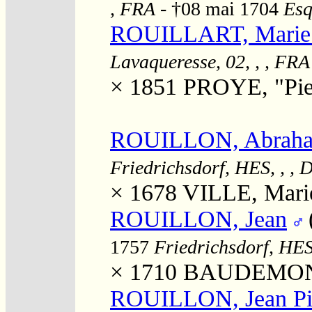
, FRA
- †08 mai 1704
Esq
ROUILLART, Marie J
Lavaqueresse, 02, , , FRA
× 1851
PROYE, "Pier
ROUILLON, Abrah
Friedrichsdorf, HES, , ,
× 1678
VILLE, Mari
ROUILLON, Jean
1757
Friedrichsdorf, HES
× 1710
BAUDEMONT
ROUILLON, Jean Pi