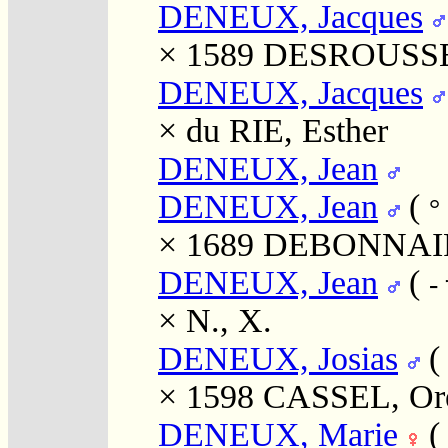
DENEUX, Jacques
× 1589
DESROUSSEA
DENEUX, Jacques
×
du RIE, Esther
DENEUX, Jean
DENEUX, Jean
(
°
× 1689
DEBONNAIR
DENEUX, Jean
(
-
×
N., X.
DENEUX, Josias
× 1598
CASSEL, Ore
DENEUX, Marie