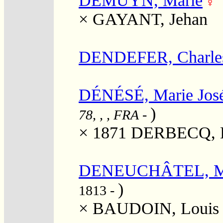
DEMUYN, Marie
×
GAYANT, Jehan
DENDEFER, Charle
DÉNÉSÉ, Marie Jos
)
78, , , FRA
-
× 1871
DERBECQ, L
DENEUCHÂTEL, Mari
)
1813 -
×
BAUDOIN, Louis 