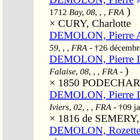
)
1712
Bay, 08, , , FRA
×
CURY, Charlotte
DEMOLON, Pierre 
59, , , FRA
- †26 décemb
DEMOLON, Pierre Is
)
Falaise, 08, , , FRA
-
× 1850
PODECHART
DEMOLON, Pierre Is
Iviers, 02, , , FRA
- †09 j
× 1816
de SEMERY, 
DEMOLON, Rozett