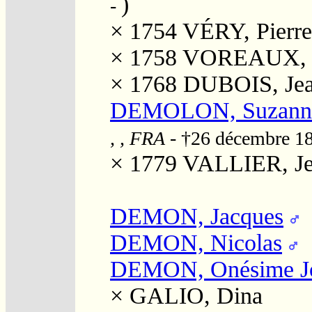
)
-
× 1754
VÉRY, Pierre
× 1758
VOREAUX, "
× 1768
DUBOIS, Jea
DEMOLON, Suzann
, , FRA
- †26 décembre 1
× 1779
VALLIER, J
DEMON, Jacques
DEMON, Nicolas
DEMON, Onésime J
×
GALIO, Dina