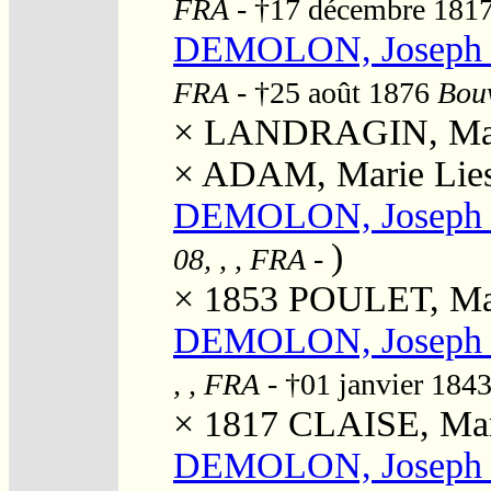
FRA
- †17 décembre 181
DEMOLON, Joseph "
FRA
- †25 août 1876
Bouv
×
LANDRAGIN, Mari
×
ADAM, Marie Lie
DEMOLON, Joseph 
)
08, , , FRA
-
× 1853
POULET, Mar
DEMOLON, Joseph 
, , FRA
- †01 janvier 184
× 1817
CLAISE, Mari
DEMOLON, Joseph 