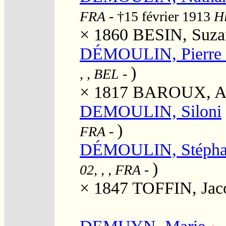
FRA
- †15 février 1913
Hi
× 1860
BESIN, Suza
DÉMOULIN, Pierre 
)
, , BEL
-
× 1817
BAROUX, Aim
DEMOULIN, Siloni
)
FRA
-
DÉMOULIN, Stéphan
)
02, , , FRA
-
× 1847
TOFFIN, Jaco