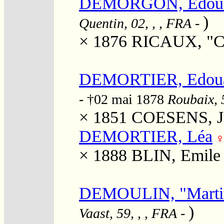
DEMORGON, Edouar
)
Quentin, 02, , , FRA
-
× 1876
RICAUX, "Cé
DEMORTIER, Edou
- †02 mai 1878
Roubaix, 
× 1851
COESENS, Ju
DEMORTIER, Léa
× 1888
BLIN, Emile 
DEMOULIN, "Martin
)
Vaast, 59, , , FRA
-