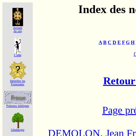
Index des 
Accueil
du site
A
B
C
D
E
F
G
H
L'idée
Retour 
Identifier les
Protestants
Prénoms bibliques
Page pr
DEMOLON, Jean Fra
Généalogie