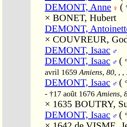
DEMONT, Anne
(
×
BONET, Hubert
DEMONT, Antoinett
×
COUVREUR, God
DEMONT, Isaac
DEMONT, Isaac
(
avril 1659
Amiens, 80, , 
DEMONT, Isaac
(
- †17 août 1676
Amiens, 8
× 1635
BOUTRY, Su
DEMONT, Isaac
(
× 1642
de VISME, J