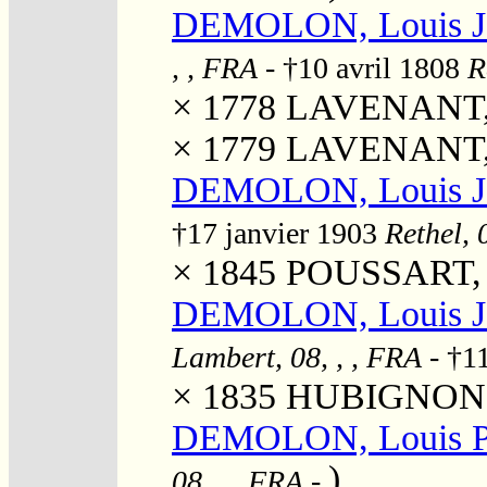
DEMOLON, Louis J
, , FRA
- †10 avril 1808
R
× 1778
LAVENANT, M
× 1779
LAVENANT, 
DEMOLON, Louis J
†17 janvier 1903
Rethel, 
× 1845
POUSSART, M
DEMOLON, Louis Jo
Lambert, 08, , , FRA
- †1
× 1835
HUBIGNON, 
DEMOLON, Louis Pa
)
08, , , FRA
-