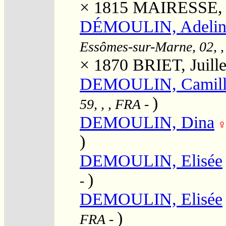
× 1815
MAIRESSE, M
DÉMOULIN, Adelin
Essômes-sur-Marne, 02, ,
× 1870
BRIET, Juille
DEMOULIN, Camill
)
59, , , FRA
-
DEMOULIN, Dina
)
DEMOULIN, Elisée
)
-
DEMOULIN, Elisée
)
FRA
-