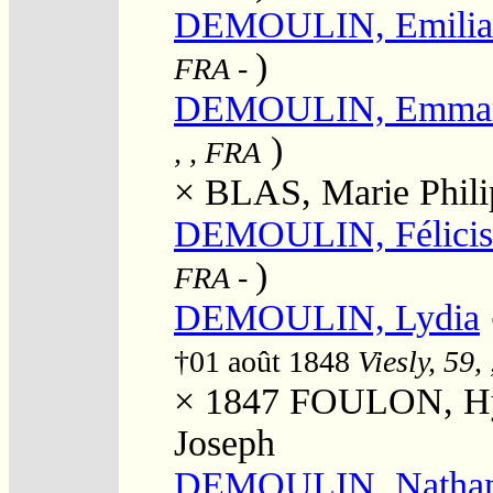
DEMOULIN, Emilia
)
FRA
-
DEMOULIN, Emman
)
, , FRA
×
BLAS, Marie Phili
DEMOULIN, Félicis
)
FRA
-
DEMOULIN, Lydia
†01 août 1848
Viesly, 59,
× 1847
FOULON, Hypo
Joseph
DEMOULIN, Natha