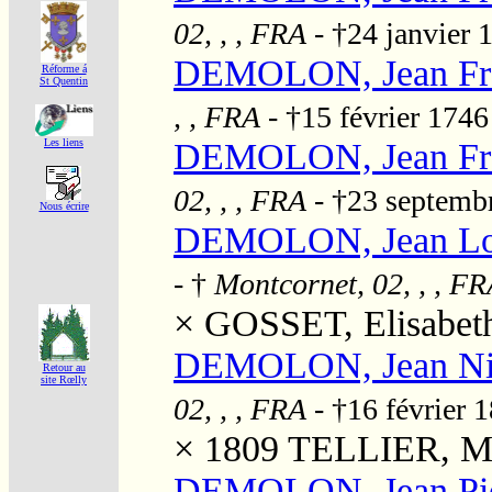
02, , , FRA
- †24 janvier
DEMOLON, Jean Fra
Réforme á
St Quentin
, , FRA
- †15 février 174
DEMOLON, Jean Fra
Les liens
02, , , FRA
- †23 septemb
Nous écrire
DEMOLON, Jean Lo
- †
Montcornet, 02, , , F
×
GOSSET, Elisabet
DEMOLON, Jean Ni
Retour au
site Rœlly
02, , , FRA
- †16 février 
× 1809
TELLIER, Mar
DEMOLON, Jean Pie