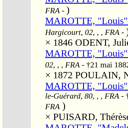
)
FRA
-
MAROTTE, "Louis" 
Hargicourt, 02, , , FRA
-
× 1846
ODENT, Juli
MAROTTE, "Louis"
02, , , FRA
- †21 mai 18
× 1872
POULAIN, Na
MAROTTE, "Louis" 
le-Guérard, 80, , , FRA
- 
)
FRA
×
PUISARD, Thérèse
MAROTTE, "Madele