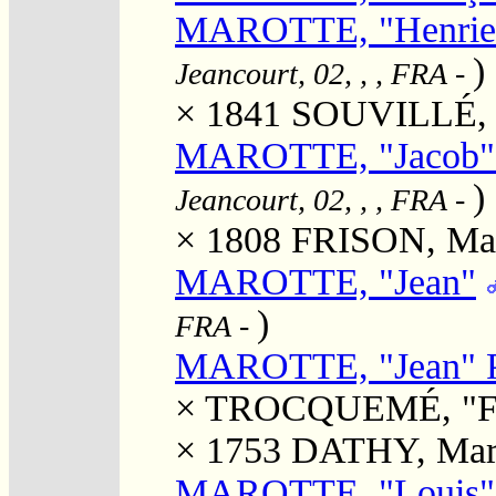
MAROTTE, "Henriett
)
Jeancourt, 02, , , FRA
-
× 1841
SOUVILLÉ, 
MAROTTE, "Jacob" A
)
Jeancourt, 02, , , FRA
-
× 1808
FRISON, Mar
MAROTTE, "Jean"
)
FRA
-
MAROTTE, "Jean" P
×
TROCQUEMÉ, "Fr
× 1753
DATHY, Mar
MAROTTE, "Louis"