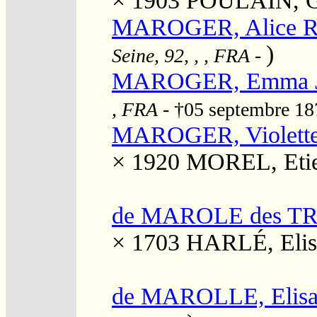
× 1903
POULAIN, Ge
MAROGER, Alice R
)
Seine, 92, , , FRA
-
MAROGER, Emma J
, FRA
- †05 septembre 1
MAROGER, Violette
× 1920
MOREL, Etie
de MAROLE des TR
× 1703
HARLÉ, Elis
de MAROLLE, Elisa