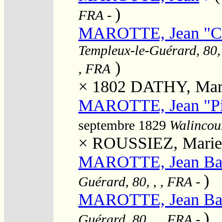
)
FRA
-
MAROTTE, Jean "Ch
Templeux-le-Guérard, 80,
)
, FRA
× 1802
DATHY, Mari
MAROTTE, Jean "Pie
septembre 1829
Walincour
×
ROUSSIEZ, Marie 
MAROTTE, Jean Bap
)
Guérard, 80, , , FRA
-
MAROTTE, Jean Bap
)
Guérard, 80, , , FRA
-