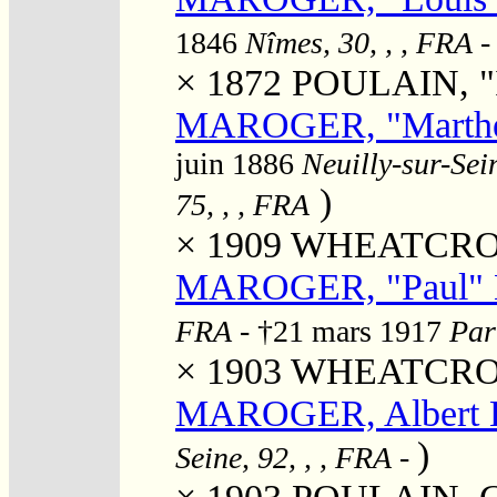
1846
Nîmes, 30, , , FRA
-
× 1872
POULAIN, "I
MAROGER, "Marthe"
juin 1886
Neuilly-sur-Sein
)
75, , , FRA
× 1909
WHEATCROFT
MAROGER, "Paul" 
FRA
- †21 mars 1917
Par
× 1903
WHEATCROFT
MAROGER, Albert 
)
Seine, 92, , , FRA
-