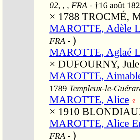
02, , , FRA
- †16 août 18
× 1788
TROCMÉ, Mar
MAROTTE, Adèle L
)
FRA
-
MAROTTE, Aglaé Lé
×
DUFOURNY, Jules
MAROTTE, Aimable A
1789
Templeux-le-Guérard
MAROTTE, Alice
× 1910
BLONDIAUX, 
MAROTTE, Alice 
)
FRA
-