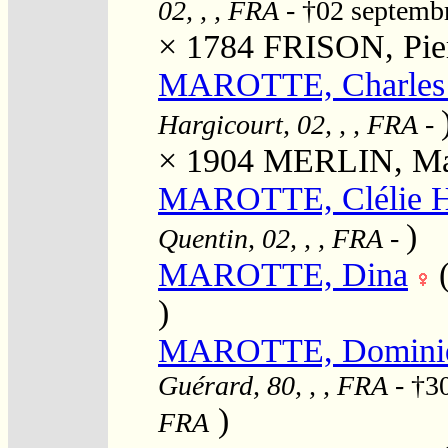
02, , , FRA
- †02 septemb
× 1784
FRISON, Pier
MAROTTE, Charles J
Hargicourt, 02, , , FRA
-
× 1904
MERLIN, Mar
MAROTTE, Clélie H
)
Quentin, 02, , , FRA
-
MAROTTE, Dina
)
MAROTTE, Domini
Guérard, 80, , , FRA
- †3
)
FRA