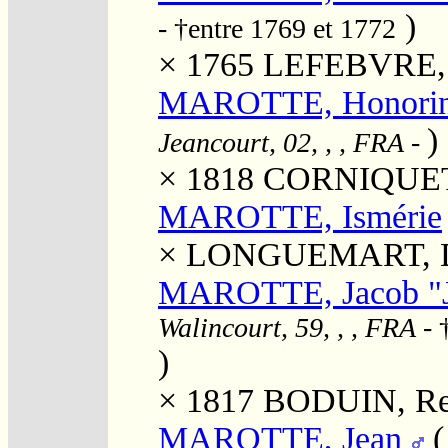
)
- †entre 1769 et 1772
× 1765
LEFEBVRE, 
MAROTTE, Honorine
)
Jeancourt, 02, , , FRA
-
× 1818
CORNIQUET, 
MAROTTE, Ismérie
×
LONGUEMART, D
MAROTTE, Jacob "J
Walincourt, 59, , , FRA
- 
)
× 1817
BODUIN, Re
MAROTTE, Jean