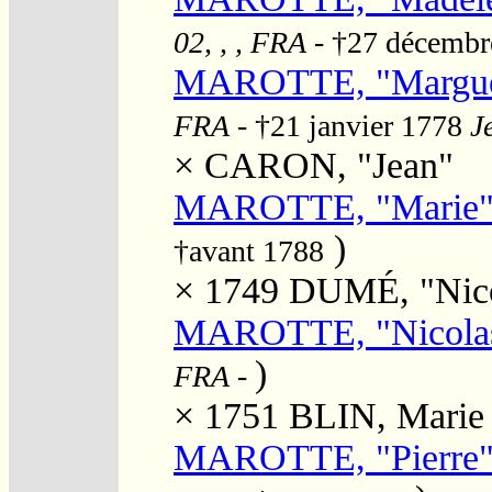
02, , , FRA
- †27 décemb
MAROTTE, "Margue
FRA
- †21 janvier 1778
J
×
CARON, "Jean"
MAROTTE, "Marie
)
†avant 1788
× 1749
DUMÉ, "Nico
MAROTTE, "Nicola
)
FRA
-
× 1751
BLIN, Marie
MAROTTE, "Pierre