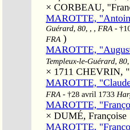
×
CORBEAU, "Franç
MAROTTE, "Antoin
Guérard, 80, , , FRA
- †1
)
FRA
MAROTTE, "August
Templeux-le-Guérard, 80,
× 1711
CHEVRIN, "
MAROTTE, "Claude
FRA
- †28 avril 1733
Harg
MAROTTE, "Franço
×
DUMÉ, Françoise
MAROTTE, "Franço