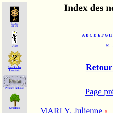
Index des 
Accueil
du site
A
B
C
D
E
F
G
H
M.
L'idée
Retour 
Identifier les
Protestants
Prénoms bibliques
Page pr
MARLY, Julienne
Généalogie