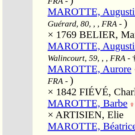
)
FRA
-
MAROTTE, Augusti
)
Guérard, 80, , , FRA
-
× 1769
BELIER, Mar
MAROTTE, Augustin
Walincourt, 59, , , FRA
- 
MAROTTE, Aurore
)
FRA
-
× 1842
FIÉVÉ, Charl
MAROTTE, Barbe
×
ARTISIEN, Elie
MAROTTE, Béatrice 