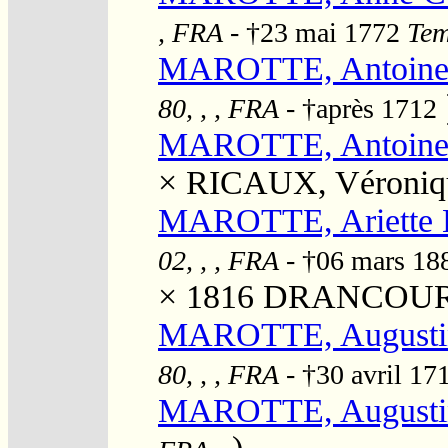
, FRA
- †23 mai 1772
Tem
MAROTTE, Antoin
80, , , FRA
- †après 1712
MAROTTE, Antoine 
×
RICAUX, Véroniq
MAROTTE, Ariette 
02, , , FRA
- †06 mars 1
× 1816
DRANCOURT,
MAROTTE, Augusti
80, , , FRA
- †30 avril 17
MAROTTE, Augusti