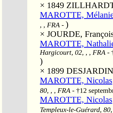
× 1849
ZILLHARDT,
MAROTTE, Mélanie 
)
, , FRA
-
×
JOURDE, Françoi
MAROTTE, Nathalie
Hargicourt, 02, , , FRA
- 
)
× 1899
DESJARDINS,
MAROTTE, Nicolas
80, , , FRA
- †12 septemb
MAROTTE, Nicolas
Templeux-le-Guérard, 80,