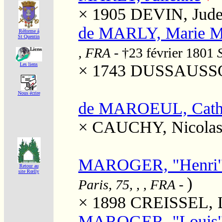
× 1905
DEVIN, Jude
de MARLY, Marie Ma
Réforme á
St Quentin
, FRA
- †23 février 1801
× 1743
DUSSAUSSOI
Les liens
Nous écrire
de MAROEUL, Cath
×
CAUCHY, Nicola
MAROGER, "Henri" 
Retour au
site Rœlly
)
Paris, 75, , , FRA
-
× 1898
CREISSEL, L
MAROGER, "Louis" 