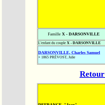
Famille
X - DARSONVILLE
L'enfant du couple
X - DARSONVILLE
DARSONVILLE, Charles Samuel
× 1865
PRÉVOST, Julie
Retour 
DEFRANCE, "Jean"