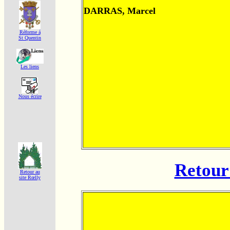
DARRAS, Marcel
Réforme á
St Quentin
Les liens
Nous écrire
Retour 
Retour au
site Rœlly