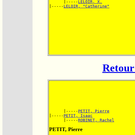
      |-----
LELOIR, X.
|-----
LELOIR, "Catherine"
Retour 
      |-----
PETIT, Pierre
|-----
PETIT, Isaac
      |-----
ROBINET, Rachel
PETIT, Pierre