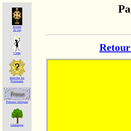
Pa
Accueil
du site
Retour 
L'idée
Identifier les
Protestants
Prénoms bibliques
Généalogie