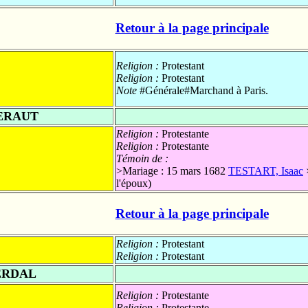
Retour à la page principale
Religion :
Protestant
Religion :
Protestant
Note
#Générale#Marchand à Paris.
ERAUT
Religion :
Protestante
Religion :
Protestante
Témoin de :
>Mariage : 15 mars 1682
TESTART, Isaac
l'époux)
Retour à la page principale
Religion :
Protestant
Religion :
Protestant
ERDAL
Religion :
Protestante
Religion :
Protestante