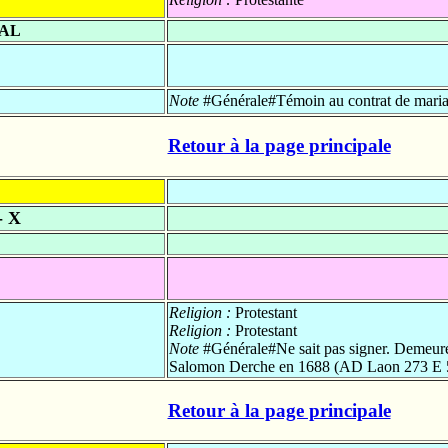
DAL
Note
#Générale#Témoin au contrat de maria
Retour à la page principale
 X
Religion :
Protestant
Religion :
Protestant
Note
#Générale#Ne sait pas signer. Demeure
Salomon Derche en 1688 (AD Laon 273 E 
Retour à la page principale