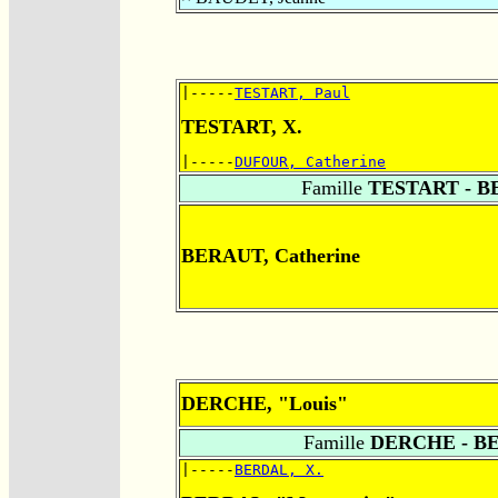
|-----
TESTART, Paul
TESTART, X.
|-----
DUFOUR, Catherine
Famille
TESTART - B
BERAUT, Catherine
DERCHE, "Louis"
Famille
DERCHE - B
|-----
BERDAL, X.