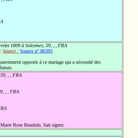
RA
évrier 1809
à Solesmes, 59, , , FRA
 :
Source :
Source n° 86395
paremment opposée à ce mariage qui a nécessité des
future.
59, , , FRA
9, , , FRA
 FRA
Marie Rose Bauduin. Sait signer.