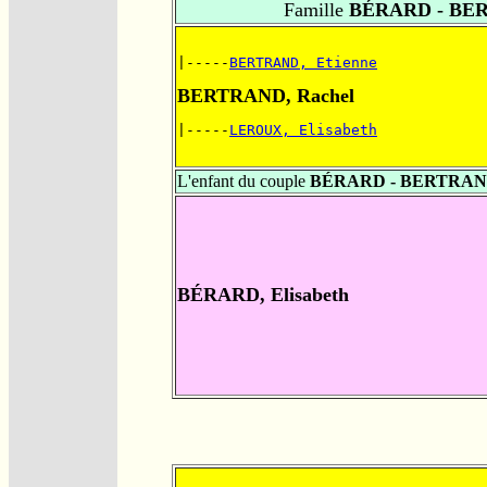
Famille
BÉRARD - BE
|-----
BERTRAND, Etienne
BERTRAND, Rachel
|-----
LEROUX, Elisabeth
L'enfant du couple
BÉRARD - BERTRA
BÉRARD, Elisabeth