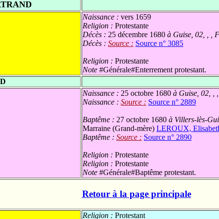
RTRAND
Naissance :
vers 1659
Religion :
Protestante
Décès :
25 décembre 1680
à Guise, 02, , ,
Décès :
Source :
Source n° 3085
Religion :
Protestante
Note
#Générale#Enterrement protestant.
ND
Naissance :
25 octobre 1680
à Guise, 02, ,
Naissance :
Source :
Source n° 2889
Baptême :
27 octobre 1680
à Villers-lès-Gui
Marraine (Grand-mère)
LEROUX, Elisabet
Baptême :
Source :
Source n° 2890
Religion :
Protestante
Religion :
Protestante
Note
#Générale#Baptême protestant.
Retour à la page principale
Religion :
Protestant