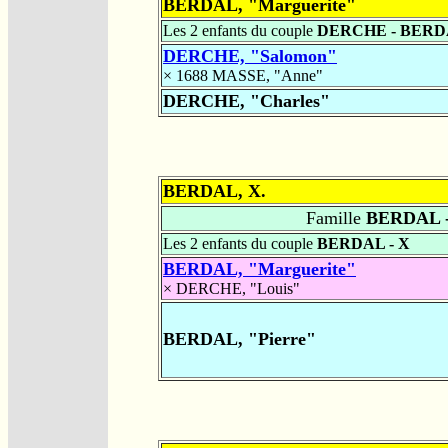
BERDAL, "Marguerite"
Les 2 enfants du couple
DERCHE - BER
DERCHE, "Salomon"
× 1688
MASSE, "Anne"
DERCHE, "Charles"
BERDAL, X.
Famille
BERDAL -
Les 2 enfants du couple
BERDAL - X
BERDAL, "Marguerite"
×
DERCHE, "Louis"
BERDAL, "Pierre"