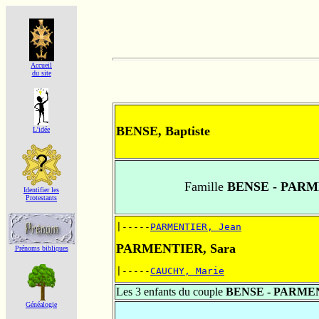
Accueil
du site
BENSE, Baptiste
L'idée
Famille
BENSE - PAR
Identifier les
Protestants
|-----
PARMENTIER, Jean
PARMENTIER, Sara
Prénoms bibliques
|-----
CAUCHY, Marie
Les 3 enfants du couple
BENSE - PARME
Généalogie