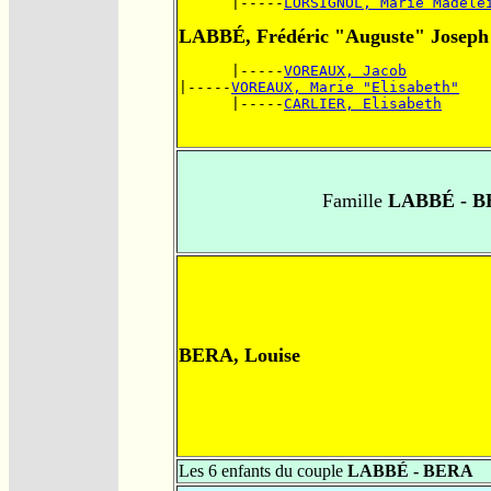
      |-----
LORSIGNOL, Marie Madele
LABBÉ, Frédéric "Auguste" Joseph
      |-----
VOREAUX, Jacob
|-----
VOREAUX, Marie "Elisabeth"
      |-----
CARLIER, Elisabeth
Famille
LABBÉ - B
BERA, Louise
Les 6 enfants du couple
LABBÉ - BERA