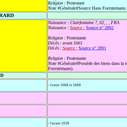
Religion :
Protestant
Note
#Générale#Source Hans Foerstemann.
ÉRARD
Naissance :
Clairfontaine ?, 02, , , FRA
Naissance :
Source :
Source n° 2892
Religion :
Protestante
Décès :
avant 1661
Décès :
Source :
Source n° 2891
Religion :
Protestante
Note
#Générale#Possède des biens dans la r
Foerstemann).
RD
- †entre 1668 et 1669
- †avant 1659