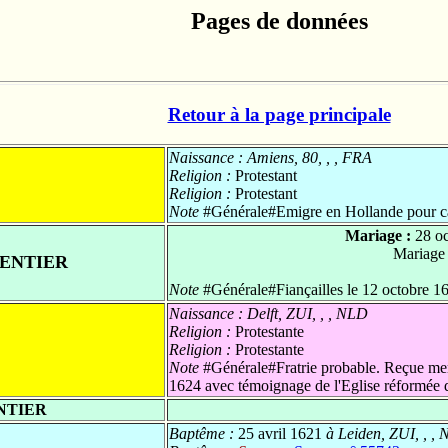
Pages de données
Retour à la page principale
Naissance :
Amiens, 80, , , FRA
Religion :
Protestant
Religion :
Protestant
Note
#Générale#Emigre en Hollande pour cau
Mariage :
28 o
Mariage
MENTIER
Note
#Générale#Fiançailles le 12 octobre 16
Naissance :
Delft, ZUI, , , NLD
Religion :
Protestante
Religion :
Protestante
Note
#Générale#Fratrie probable. Reçue mem
1624 avec témoignage de l'Eglise réformée
NTIER
Baptême :
25 avril 1621
à Leiden, ZUI, , ,