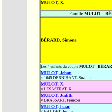
MULOT, X.
Famille
MULOT - B
BÉRARD, Simone
Les 4 enfants du couple
MULOT - BÉRA
MULOT, Jehan
× 1645
DERNIHANT, Suzanne
MULOT, X.
×
LESASTRAT, X.
MULOT, Judith
×
BRASSART, François
MULOT, Isaac
×
BAUDET, Jeanne