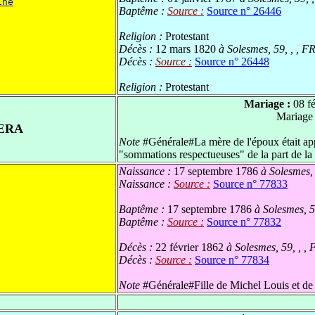
ine
Baptême :
Source :
Source n° 26446
Religion :
Protestant
Décès :
12 mars 1820
à Solesmes, 59, , , F
Décès :
Source :
Source n° 26448
Religion :
Protestant
Mariage :
08 f
Mariage
ERA
Note
#Générale#La mère de l'époux était ap
"sommations respectueuses" de la part de la 
Naissance :
17 septembre 1786
à Solesmes, 
Naissance :
Source :
Source n° 77833
Baptême :
17 septembre 1786
à Solesmes, 5
Baptême :
Source :
Source n° 77832
Décès :
22 février 1862
à Solesmes, 59, , ,
Décès :
Source :
Source n° 77834
Note
#Générale#Fille de Michel Louis et de 