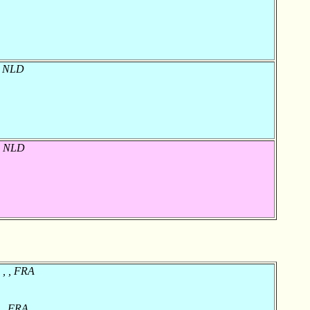
 , NLD
 , NLD
 , , FRA
, , FRA