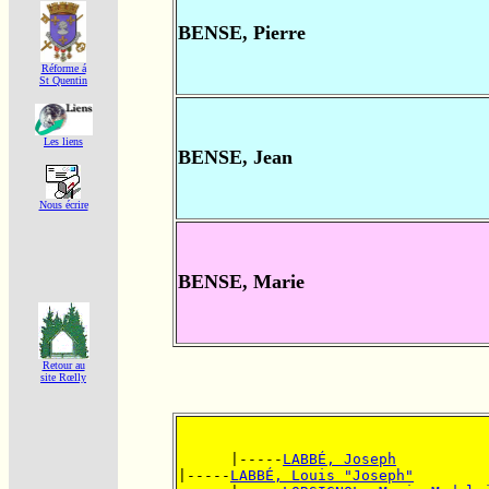
BENSE, Pierre
Réforme á
St Quentin
Les liens
BENSE, Jean
Nous écrire
BENSE, Marie
Retour au
site Rœlly
      |-----
LABBÉ, Joseph
|-----
LABBÉ, Louis "Joseph"