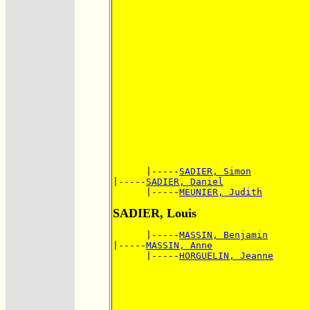
      |-----
SADIER, Simon
|-----
SADIER, Daniel
      |-----
MEUNIER, Judith
SADIER, Louis
      |-----
MASSIN, Benjamin
|-----
MASSIN, Anne
      |-----
HORGUELIN, Jeanne