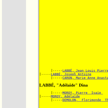
      |-----
LABBÉ, Jean Louis Pierr
|-----
LABBÉ, Joseph Antoine
      |-----
CARON, Marie Anne Anast
LABBÉ, "Adélaïde" Dina
      |-----
MOROY, Pierre  Isaïe 
|-----
MOROY, Adélaïde
      |-----
DEMOLON,  Florimonde  T