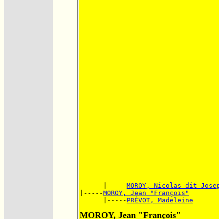
      |-----
MOROY, Nicolas dit Jose
|-----
MOROY, Jean "François"
      |-----
PRÉVOT, Madeleine
MOROY, Jean "François"