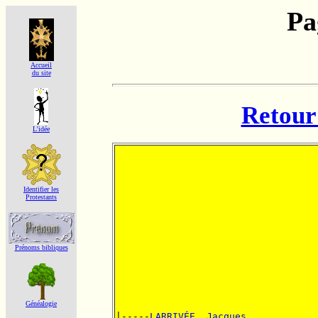
Pa
Accueil
du site
Retour 
L'idée
Identifier les
Protestants
Prénoms bibliques
Généalogie
|-----
LARRIVÉE, Jacques