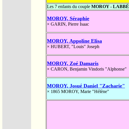
Les 7 enfants du couple
MOROY - LABBÉ
MOROY, Séraphie
×
GARIN, Pierre Isaac
MOROY, Appoline Elisa
×
HUBERT, "Louis" Joseph
MOROY, Zoé Damaris
×
CARON, Benjamin Vindoris "Alphonse"
MOROY, Josué Daniel "Zacharie"
× 1865
MOROY, Marie "Hélène"