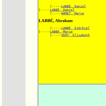
      |-----
LABBÉ, Daniel
|-----
LABBÉ, Daniel
      |-----
HAMET, Marie
LABBÉ, Abraham
      |-----
LABBÉ, Ezéchiel
|-----
LABBÉ, Marie
      |-----
VERY, Elisabeth