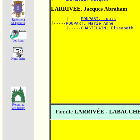
LARRIVÉE, Jacques Abraham
      |-----
POUPART, Louis
Réforme á
|-----
POUPART, Marie Anne
St Quentin
      |-----
CHASTELAIN, Elisabeth
Les liens
Nous écrire
Retour au
site Rœlly
Famille
LARRIVÉE - LABAUCH