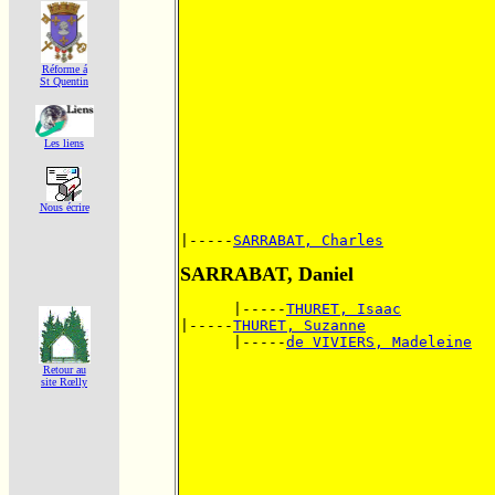
Réforme á
St Quentin
Les liens
Nous écrire
|-----
SARRABAT, Charles
SARRABAT, Daniel
      |-----
THURET, Isaac
|-----
THURET, Suzanne
      |-----
de VIVIERS, Madeleine
Retour au
site Rœlly