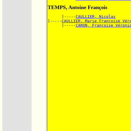
TEMPS, Antoine François
      |-----
CAULLIER, Nicolas
|-----
CAULLIER, Marie Françoise Vér
      |-----
CARON, Françoise Véroni