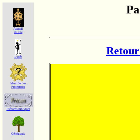
Pa
Accueil
du site
Retour 
L'idée
Identifier les
Protestants
Prénoms bibliques
Généalogie