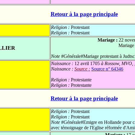
Retour à la page principale
Religion :
Protestant
Religion :
Protestant
Mariage :
22 nove
Mariage
LLIER
Note
#Générale#Mariage protestant à Judtsch
Naissance :
12 avril 1705
à Rossow, MVO, 
Naissance :
Source :
Source n° 64346
Religion :
Protestante
Religion :
Protestante
Retour à la page principale
Religion :
Protestant
Religion :
Protestant
Note
#Générale#Emigre en Hollande pour ca
avec témoignage de l'Eglise réformée d'Am
Mariage :
17 o