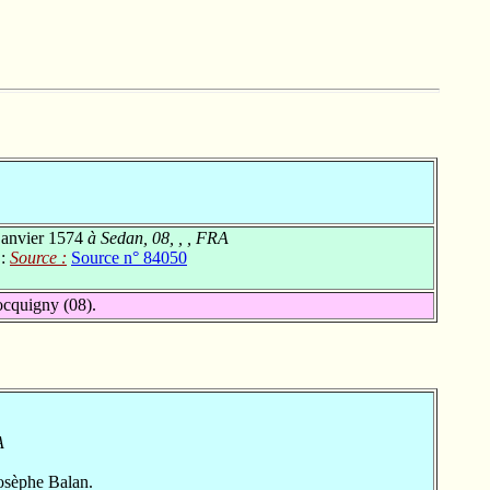
janvier 1574
à Sedan, 08, , , FRA
 :
Source :
Source n° 84050
ocquigny (08).
A
osèphe Balan.