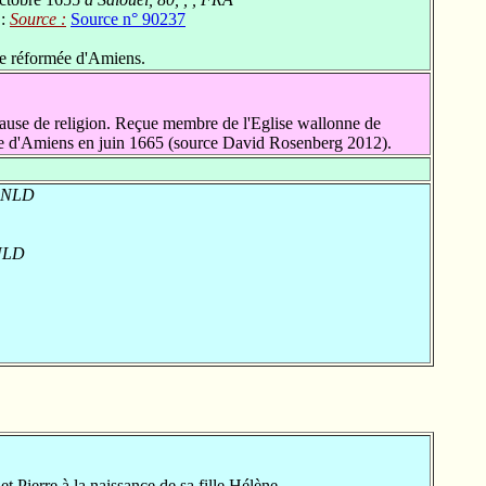
 :
Source :
Source n° 90237
se réformée d'Amiens.
use de religion. Reçue membre de l'Eglise wallonne de
ée d'Amiens en juin 1665 (source David Rosenberg 2012).
, NLD
 NLD
Pierre à la naissance de sa fille Hélène.