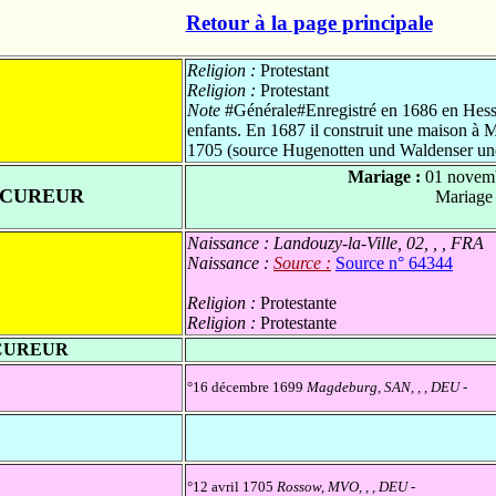
Retour à la page principale
Religion :
Protestant
Religion :
Protestant
Note
#Générale#Enregistré en 1686 en Hesse
enfants. En 1687 il construit une maison à
1705 (source Hugenotten und Waldenser und
Mariage :
01 novem
OCUREUR
Mariage
Naissance :
Landouzy-la-Ville, 02, , , FRA
Naissance :
Source :
Source n° 64344
Religion :
Protestante
Religion :
Protestante
OCUREUR
°16 décembre 1699
Magdeburg, SAN, , , DEU
-
°12 avril 1705
Rossow, MVO, , , DEU
-