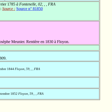
vrier 1785
à Fontenelle, 02, , , FRA
 :
Source :
Source n° 81850
Josèphe Meunier. Rentière en 1830 à Floyon.
809.
embre 1844
Floyon, 59, , , FRA
ptembre 1852
Floyon, 59, , , FRA