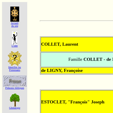
Accueil
du site
COLLET, Laurent
L'idée
Famille
COLLET - de
Identifier les
de LIGNY, Françoise
Protestants
Prénoms bibliques
ESTOCLET, "François" Joseph
Généalogie