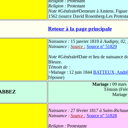
Religion :
Protestant
Religion :
Protestant
Note
#Générale#Demeure à Amiens. Figure sur
1562 (source David Rosenberg-Les Protesta
Retour à la page principale
Naissance :
15 janvier 1819
à Audigny, 02, 
Naissance :
Source :
Source n° 51829
Note
#Générale#Date et lieu de naissance do
Bleuze.
Témoin de :
>
Mariage : 12 juin 1844
BATTEUX, André 
l'épouse)
Mariage :
09 mars
Témoin (Frè
ABBEZ
Mariage
Naissance :
27 février 1817
à Sains-Richaum
Naissance :
Source :
Source n° 51828
Religion :
Protestante