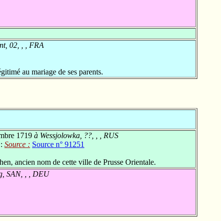
t, 02, , , FRA
gitimé au mariage de ses parents.
mbre 1719
à Wessjolowka, ??, , , RUS
 :
Source :
Source n° 91251
en, ancien nom de cette ville de Prusse Orientale.
, SAN, , , DEU