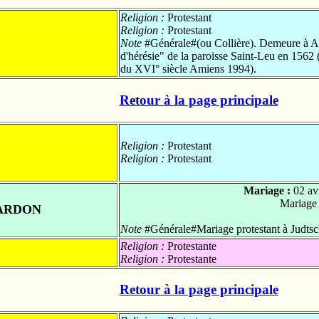
Religion :
Protestant
Religion :
Protestant
Note
#Générale#(ou Collière). Demeure à Ami
d'hérésie" de la paroisse Saint-Leu en 1562
du XVI° siècle Amiens 1994).
Retour à la page principale
Religion :
Protestant
Religion :
Protestant
Mariage :
02 av
Mariage
LARDON
Note
#Générale#Mariage protestant à Judtsch
Religion :
Protestante
Religion :
Protestante
Retour à la page principale