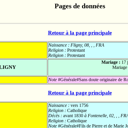
Pages de données
Retour à la page principale
Naissance :
Fligny, 08, , , FRA
Religion :
Protestant
Religion :
Protestant
Mariage :
17 
 LIGNY
Mariage
Note
#Générale#Sans doute originaire de R
Retour à la page principale
Naissance :
vers 1756
Religion :
Catholique
Décès :
avant 1830
à Fontenelle, 02, , , FR
Religion :
Catholique
Note
#Générale#Fils de Pierre et de Marie J