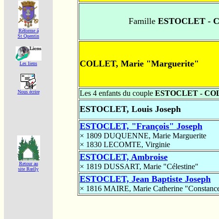
Famille
ESTOCLET - 
Réforme á
St Quentin
COLLET, Marie "Marguerite"
Les liens
Les 4 enfants du couple
ESTOCLET - CO
Nous écrire
ESTOCLET, Louis Joseph
ESTOCLET, "François" Joseph
× 1809
DUQUENNE, Marie Marguerite
× 1830
LECOMTE, Virginie
ESTOCLET, Ambroise
Retour au
× 1819
DUSSART, Marie "Célestine"
site Rœlly
ESTOCLET, Jean Baptiste Joseph
× 1816
MAIRE, Marie Catherine "Constance