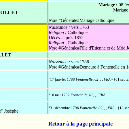
Mariage :
08 fé
Mariage
COLLET
Note
#Générale#Mariage catholique.
Naissance :
vers 1763
Religion :
Catholique
Décès :
après 1852
Religion :
Catholique
Note
#Générale#Fille d'Etienne et de Mrie 
LLET
Naissance :
vers 1786
Note
#Générale#Demeure à Fontenelle en 1
°17 janvier 1788
Fontenelle, 02, , , FRA
- †01 sept
°10 mai 1792
Fontenelle, 02, , , FRA
-
°31 décembre 1796
Fontenelle, 02, , , FRA
- †18 se
" Josèphe
Retour à la page principale