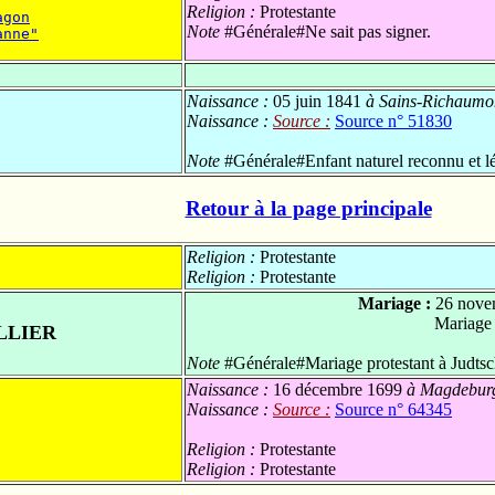
Religion :
Protestante
agon
Note
#Générale#Ne sait pas signer.
anne"
Naissance :
05 juin 1841
à Sains-Richaumon
Naissance :
Source :
Source n° 51830
Note
#Générale#Enfant naturel reconnu et lé
Retour à la page principale
Religion :
Protestante
Religion :
Protestante
Mariage :
26 nove
Mariage
LLIER
Note
#Générale#Mariage protestant à Judtsch
Naissance :
16 décembre 1699
à Magdeburg
Naissance :
Source :
Source n° 64345
Religion :
Protestante
Religion :
Protestante