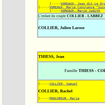
      |-----
VOREAUX, Jean dit Le Dr
|-----
VOREAUX, Marie Constance "Suz
      |-----
VOREAUX, Marie Judith
L'enfant du couple
COLLIER - LABBEZ
COLLIER, Julien Larose
THIESS, Jean
Famille
THIESS - CO
|-----
COLLIER, Samuel
COLLIER, Rachel
|-----
PROCUREUR, Marie