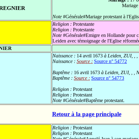
Mariage
 REGNIER
Note
#Générale#Mariage protestant à l'Egli
Religion :
Protestante
Religion :
Protestante
Note
#Générale#Emigre en Hollande pour ca
Leiden avec témoignage de l'Eglise réform
NIER
Naissance :
14 avril 1673
à Leiden, ZUI, , 
Naissance :
Source :
Source n° 54772
Baptême :
16 avril 1673
à Leiden, ZUI, , ,
Baptême :
Source :
Source n° 54773
Religion :
Protestant
Religion :
Protestant
Note
#Générale#Baptême protestant.
Retour à la page principale
Religion :
Protestant
Religion :
Protestant
Note
#Générale#Appelé Jean à son mariage et 