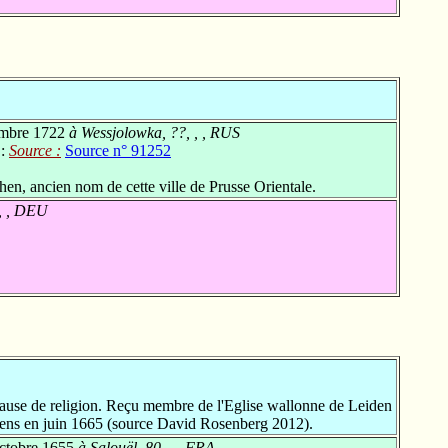
mbre 1722
à Wessjolowka, ??, , , RUS
 :
Source :
Source n° 91252
en, ancien nom de cette ville de Prusse Orientale.
, , DEU
use de religion. Reçu membre de l'Eglise wallonne de Leiden
iens en juin 1665 (source David Rosenberg 2012).
ctobre 1655
à Salouël, 80, , , FRA