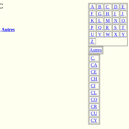
C
A
B
C
D
E
F
G
H
I
J
K
L
M
N
O
P
Q
R
S
T
Z
Autres
U
V
W
X
Y
Z
Autres
C.
CA
CE
CH
CI
CL
CO
CR
CU
CY