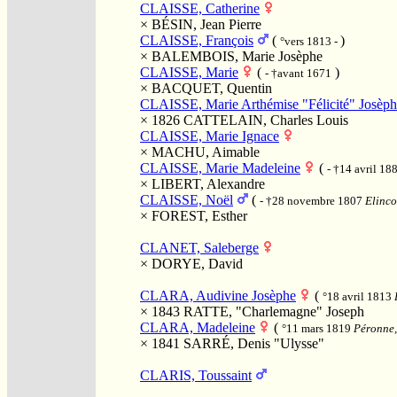
CLAISSE, Catherine
×
BÉSIN, Jean Pierre
CLAISSE, François
(
)
°vers 1813 -
×
BALEMBOIS, Marie Josèphe
CLAISSE, Marie
(
)
- †avant 1671
×
BACQUET, Quentin
CLAISSE, Marie Arthémise "Félicité" Josèp
× 1826
CATTELAIN, Charles Louis
CLAISSE, Marie Ignace
×
MACHU, Aimable
CLAISSE, Marie Madeleine
(
- †14 avril 18
×
LIBERT, Alexandre
CLAISSE, Noël
(
- †28 novembre 1807
Elinco
×
FOREST, Esther
CLANET, Saleberge
×
DORYE, David
CLARA, Audivine Josèphe
(
°18 avril 1813
× 1843
RATTE, "Charlemagne" Joseph
CLARA, Madeleine
(
°11 mars 1819
Péronne, 
× 1841
SARRÉ, Denis "Ulysse"
CLARIS, Toussaint