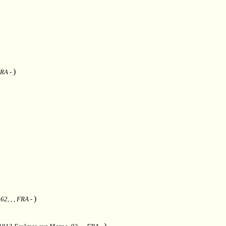
)
FRA
-
)
62, , , FRA
-
)