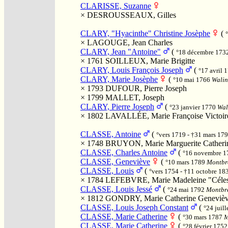
CLARISSE, Suzanne
×
DESROUSSEAUX, Gilles
CLARY, "Hyacinthe" Christine Josèphe
(
×
LAGOUGE, Jean Charles
CLARY, Jean "Antoine"
(
°18 décembre 173
× 1761
SOILLEUX, Marie Brigitte
CLARY, Louis François Joseph
(
°17 avril 
CLARY, Marie Josèphe
(
°10 mai 1766
Walin
× 1793
DUFOUR, Pierre Joseph
× 1799
MALLET, Joseph
CLARY, Pierre Joseph
(
°23 janvier 1770
Wal
× 1802
LAVALLÉE, Marie Françoise Victoir
CLASSE, Antoine
(
°vers 1719 - †31 mars 17
× 1748
BRUYON, Marie Marguerite Catheri
CLASSE, Charles Antoine
(
°16 novembre 
CLASSE, Geneviève
(
°10 mars 1789
Montbre
CLASSE, Louis
(
°vers 1754 - †11 octobre 1
× 1784
LEFEBVRE, Marie Madeleine "Céles
CLASSE, Louis Jessé
(
°24 mai 1792
Montbre
× 1812
GONDRY, Marie Catherine Geneviè
CLASSE, Louis Joseph Constant
(
°24 juil
CLASSE, Marie Catherine
(
°30 mars 1787
M
CLASSE, Marie Catherine
(
°28 février 175