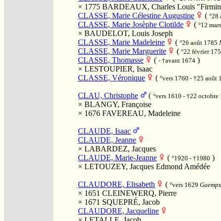
× 1775
BARDEAUX, Charles Louis "Firmin
CLASSE, Marie Célestine Augustine
(
°28 
CLASSE, Marie Josèphe Clotilde
(
°12 mar
×
BAUDELOT, Louis Joseph
CLASSE, Marie Madeleine
(
°26 août 1785
CLASSE, Marie Marguerite
(
°22 février 17
CLASSE, Thomasse
(
)
- †avant 1674
×
LESTOUPIER, Isaac
CLASSE, Véronique
(
°vers 1760 - †25 août
CLAU, Christophe
(
°vers 1610 - †22 octobr
×
BLANGY, Françoise
× 1676
FAVEREAU, Madeleine
CLAUDE, Isaac
CLAUDE, Jeanne
×
LABARDEZ, Jacques
CLAUDE, Marie-Jeanne
(
)
°1920 - †1980
×
LETOUZEY, Jacques Edmond Amédée
CLAUDORE, Elisabeth
(
°vers 1629
Guemps,
× 1651
CLEINEWERQ, Pierre
× 1671
SQUEPRÉ, Jacob
CLAUDORE, Jacqueline
×
LETALLE, Jacob