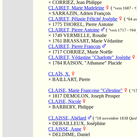
×
CORRIEZ, Jean Philippe
CLAIRET, Marie Madeleine
(
°vers 1687 - †
×
SARRAZIN, Adrien François
CLAIRET, Pélagie Félicité Josèphe
(
°04 a
× 1775
THOREL, Pierre Antoine
CLAIRET, Pierre Antoine
(
°vers 1717 - †04
× 1749
VERMELLE, Rosalie
× 1761
BRASSART, Marie Védastine
CLAIRET, Pierre François
× 1717
CORRIEZ, Marie Noëlle
CLAIRET, Védastine "Charlotte" Josèphe
× 1784
RAISON, "Athanase" Placide
CLAÏS, X.
×
BAILLART, Pierre
CLAISE, Marie Françoise "Célestine"
(
°15
× 1817
DEMOLON, Joseph Prosper
CLAISE, Nicole
×
BARBERY, Philippe
CLAISSE, Abélard
(
°18 novembre 1838
Quié
×
DEBAILLEUX, Joséphine
CLAISSE, Anne
×
DELDIME, Daniel