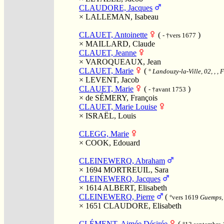
CLAUDORE, Jacques
×
LALLEMAN, Isabeau
CLAUET, Antoinette
(
)
- †vers 1677
×
MAILLARD, Claude
CLAUET, Jeanne
×
VAROQUEAUX, Jean
CLAUET, Marie
(
°
Landouzy-la-Ville, 02, , , 
×
LEVENT, Jacob
CLAUET, Marie
(
)
- †avant 1753
×
de SÉMERY, François
CLAUET, Marie Louise
×
ISRAËL, Louis
CLEGG, Marie
×
COOK, Edouard
CLEINEWERQ, Abraham
× 1694
MORTREUIL, Sara
CLEINEWERQ, Jacques
× 1614
ALBERT, Elisabeth
CLEINEWERQ, Pierre
(
°vers 1619
Guemps, 
× 1651
CLAUDORE, Elisabeth
CLÉMENT, Aimée Désirée
(