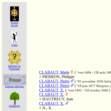
Accueil
du site
L'idée
Identifier les
Protestants
CLABAUT, Marie
(
°vers 1604 - †28 août 16
×
PIERRON, Philippe
CLABAUT, Pierre
(
°01 novembre 1656
Salou
CLABAUT, Pierre
(
°19 juin 1677
Wargnies, 8
Prénoms bibliques
CLABAUT, X.
(
)
°vers 1661 - †20 octobre 1666
CLABAUT, X.
×
HAUTRECY, Jean
CLABAUT, X.
Généalogie
×
N., X.