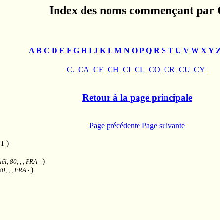
Index des noms commençant par 
A
B
C
D
E
F
G
H
I
J
K
L
M
N
O
P
Q
R
S
T
U
V
W
X
Y
C.
CA
CE
CH
CI
CL
CO
CR
CU
CY
Retour à la page principale
Page précédente
Page suivante
)
81
)
ël, 80, , , FRA
-
)
0, , , FRA
-