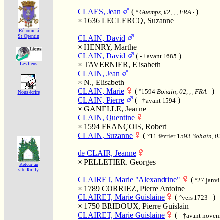
CLAES, Jean
(
)
°
Guemps, 62, , , FRA
-
× 1636
LECLERCQ, Suzanne
Réforme á
St Quentin
CLAIN, David
×
HENRY, Marthe
CLAIN, David
(
)
- †avant 1685
×
TAVERNIER, Elisabeth
Les liens
CLAIN, Jean
×
N., Elisabeth
CLAIN, Marie
(
)
°1594
Bohain, 02, , , FRA
-
Nous écrire
CLAIN, Pierre
(
)
- †avant 1594
×
GANELLE, Jeanne
CLAIN, Quentine
× 1594
FRANÇOIS, Robert
CLAIN, Suzanne
(
°11 février 1593
Bohain, 02
de CLAIR, Jeanne
×
PELLETIER, Georges
Retour au
site Rœlly
CLAIRET, Marie "Alexandrine"
(
°27 janv
× 1789
CORRIEZ, Pierre Antoine
CLAIRET, Marie Guislaine
(
)
°vers 1723 -
× 1750
BRIDOUX, Pierre Guislain
CLAIRET, Marie Guislaine
(
- †avant nove