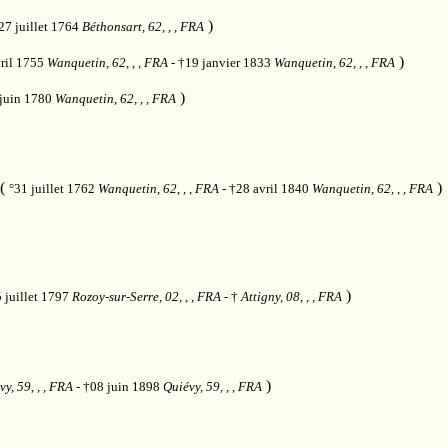
)
27 juillet 1764
Béthonsart, 62, , , FRA
)
vril 1755
Wanquetin, 62, , , FRA
- †19 janvier 1833
Wanquetin, 62, , , FRA
)
 juin 1780
Wanquetin, 62, , , FRA
(
)
°31 juillet 1762
Wanquetin, 62, , , FRA
- †28 avril 1840
Wanquetin, 62, , , FRA
)
 juillet 1797
Rozoy-sur-Serre, 02, , , FRA
- †
Attigny, 08, , , FRA
)
vy, 59, , , FRA
- †08 juin 1898
Quiévy, 59, , , FRA