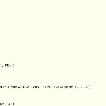
)
, , , FRA
-
)
ier 1771
Wanquetin, 62, , , FRA
- †30 mai 1822
Wanquetin, 62, , , FRA
)
mbre 1739