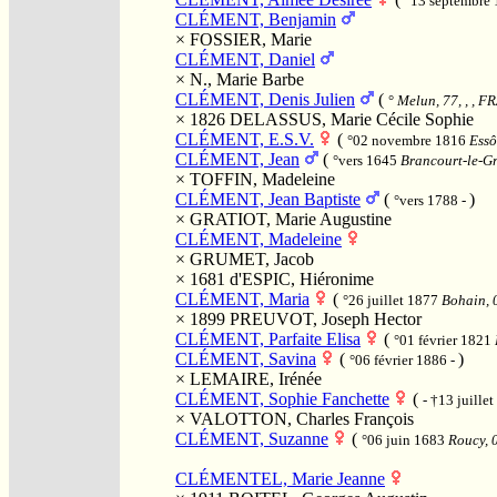
°13 septembre
CLÉMENT, Benjamin
×
FOSSIER, Marie
CLÉMENT, Daniel
×
N., Marie Barbe
CLÉMENT, Denis Julien
(
°
Melun, 77, , , F
× 1826
DELASSUS, Marie Cécile Sophie
CLÉMENT, E.S.V.
(
°02 novembre 1816
Essô
CLÉMENT, Jean
(
°vers 1645
Brancourt-le-Gr
×
TOFFIN, Madeleine
CLÉMENT, Jean Baptiste
(
)
°vers 1788 -
×
GRATIOT, Marie Augustine
CLÉMENT, Madeleine
×
GRUMET, Jacob
× 1681
d'ESPIC, Hiéronime
CLÉMENT, Maria
(
°26 juillet 1877
Bohain, 0
× 1899
PREUVOT, Joseph Hector
CLÉMENT, Parfaite Elisa
(
°01 février 1821
CLÉMENT, Savina
(
)
°06 février 1886 -
×
LEMAIRE, Irénée
CLÉMENT, Sophie Fanchette
(
- †13 juille
×
VALOTTON, Charles François
CLÉMENT, Suzanne
(
°06 juin 1683
Roucy, 0
CLÉMENTEL, Marie Jeanne