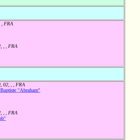
, , FRA
, , , FRA
, 02, , , FRA
Baptiste "Abraham"
, , , FRA
ob"