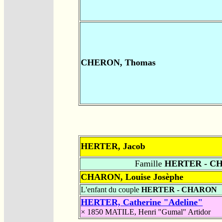
CHERON, Thomas
HERTER, Jacob
Famille
HERTER - C
CHARON, Louise Josèphe
L'enfant du couple
HERTER - CHARON
HERTER, Catherine "Adeline"
× 1850
MATILE, Henri "Gumal" Artidor