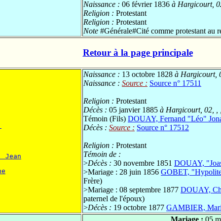
Naissance :
06 février 1836
à Hargicourt, 0
Religion :
Protestant
Religion :
Protestant
Note
#Générale#Cité comme protestant au r
Retour à la page principale
Naissance :
13 octobre 1828
à Hargicourt, 
Naissance :
Source :
Source n° 17511
Religion :
Protestant
Décès :
05 janvier 1885
à Hargicourt, 02, ,
Témoin (Fils)
DOUAY, Fernand "Léo" Jon
 
Décès :
Source :
Source n° 17512
Religion :
Protestant
Témoin de :
, Jean
>
Décès :
30 novembre 1851
DOUAY, "Joas
ne
>
Mariage : 28 juin 1856
GOBET, "Hypolit
Frère)
>
Mariage : 08 septembre 1877
DOUAY, Cha
paternel de l'époux)
>
Décès :
19 octobre 1877
GAMBIER, Marie 
Mariage :
05 m