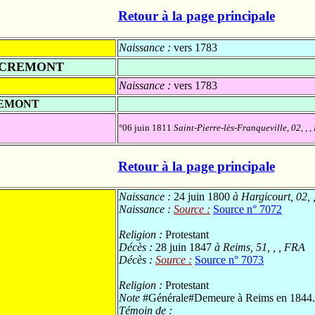
Retour à la page principale
Naissance :
vers 1783
 CREMONT
Naissance :
vers 1783
REMONT
°06 juin 1811
Saint-Pierre-lès-Franqueville, 02, , 
Retour à la page principale
Naissance :
24 juin 1800
à Hargicourt, 02, 
Naissance :
Source :
Source n° 7072
Religion :
Protestant
Décès :
28 juin 1847
à Reims, 51, , , FRA
Décès :
Source :
Source n° 7073
Religion :
Protestant
Note
#Générale#Demeure à Reims en 1844.
Témoin de :