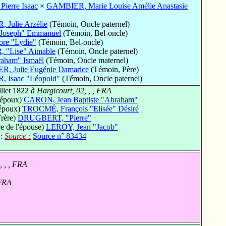
erre Isaac
×
GAMBIER, Marie Louise Amélie Anastasie
Julie Arzélie
(Témoin, Oncle paternel)
Joseph" Emmanuel
(Témoin, Bel-oncle)
ore "Lydie"
(Témoin, Bel-oncle)
"Lise" Aimable
(Témoin, Oncle paternel)
ham" Ismaël
(Témoin, Oncle maternel)
 Julie Eugénie Damarice
(Témoin, Père)
Isaac "Léopold"
(Témoin, Oncle paternel)
illet 1822
à Hargicourt, 02, , , FRA
'époux)
CARON, Jean Baptiste "Abraham"
'époux)
TROCMÉ, François "Elisée" Désiré
rère)
DRUGBERT, "Pierre"
e de l'épouse)
LEROY, Jean "Jacob"
 :
Source :
Source n° 83434
, , , FRA
 FRA