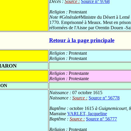
Décès :
Source :
Source n° 9768
Religion :
Protestant
Note
#Générale#Ministre du Désert à Lemé e
1770. Emprisonné à Meaux. Meut en prison au
réformées de l'Aisne par Orentin Douen -Sa
Retour à la page principale
Religion :
Protestant
Religion :
Protestant
HARON
Religion :
Protestante
Religion :
Protestante
RON
Naissance :
07 octobre 1615
Naissance :
Source :
Source n° 56778
Baptême :
octobre 1615
à Guignemicourt, 8
Marraine
VARLET, Jacqueline
Baptême :
Source :
Source n° 56777
Religion :
Protestant