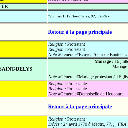
LUE
°25 mars 1819
Homblières, 02, , , FRA
-
Retour à la page principale
Religion :
Protestant
Religion :
Protestant
Note
#Générale#Ecuyer. Sieur de Banteleu.
Mariage :
16 juil
Mariage
SAINT-DELYS
Note
#Générale#Mariage protestant à l'Egli
Religion :
Protestante
Religion :
Protestante
Note
#Générale#Demoiselle de Heucourt.
Retour à la page principale
Religion :
Protestant
Décès :
24 avril 1770
à Meaux, 77, , , FRA