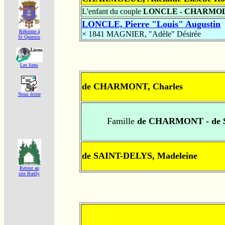
L'enfant du couple
LONCLE - CHARMO
LONCLE, Pierre "Louis" Augustin
Réforme á
× 1841
MAGNIER, "Adèle" Désirée
St Quentin
Les liens
de CHARMONT, Charles
Nous écrire
Famille
de CHARMONT - de 
de SAINT-DELYS, Madeleine
Retour au
site Rœlly