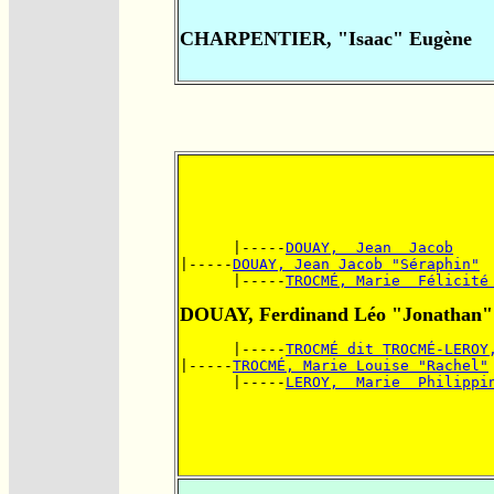
CHARPENTIER, "Isaac" Eugène
      |-----
DOUAY,  Jean  Jacob
|-----
DOUAY, Jean Jacob "Séraphin"
      |-----
TROCMÉ, Marie  Félicité
DOUAY, Ferdinand Léo "Jonathan"
      |-----
TROCMÉ dit TROCMÉ-LEROY
|-----
TROCMÉ, Marie Louise "Rachel"
      |-----
LEROY,  Marie  Philippi