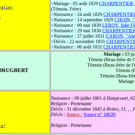
>
Mariage : 05 août 1829
CHARPENTIER, Pi
valier
(Témoin, Frère)
>
Naissance :
24 août 1829
CHARPENTIER, 
 
>
Naissance :
14 septembre 1829
CHOIN, "
>
Naissance :
09 mai 1830
LEROY, Julie Fl
>
Naissance :
29 mai 1830
CHARPENTIER, 
>
Naissance :
27 juillet 1831
CARON, "Abra
>
Décès :
22 novembre 1831
CHARPENTIER,
>
Naissance :
06 août 1832
CHARPENTIER, 
Mariage :
03 ju
Témoin (Beau-frère de l
Témoin (Beau-frère de l
 DRUGBERT
Témoin (F
Témoin (Beau-frèr
Mariage
Naissance :
09 juillet 1801
à Hargicourt, 02
Religion :
Protestante
Décès :
31 décembre 1845
à Reims, 51, , ,
Décès :
Source :
Source n° 18639
Religion :
Protestante
te"