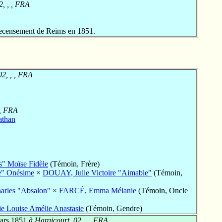
2, , , FRA
ecensement de Reims en 1851.
02, , , FRA
 , FRA
athan
" Moïse Fidèle
(Témoin, Frère)
e" Onésime
×
DOUAY, Julie Victoire "Aimable"
(Témoin,
rles "Absalon"
×
FARCÉ, Emma Mélanie
(Témoin, Oncle
Louise Amélie Anastasie
(Témoin, Gendre)
ars 1851
à Hargicourt, 02, , , FRA