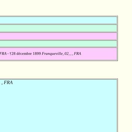
, FRA
- †28 décembre 1899
Franqueville, 02, , , FRA
, , FRA