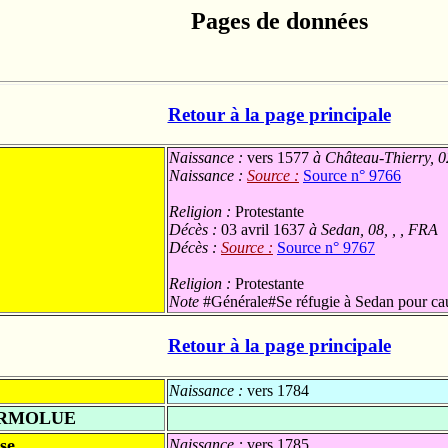
Pages de données
Retour à la page principale
Naissance :
vers 1577
à Château-Thierry, 0
Naissance :
Source :
Source n° 9766
Religion :
Protestante
Décès :
03 avril 1637
à Sedan, 08, , , FRA
Décès :
Source :
Source n° 9767
Religion :
Protestante
Note
#Générale#Se réfugie à Sedan pour cau
Retour à la page principale
Naissance :
vers 1784
ARMOLUE
se
Naissance :
vers 1785