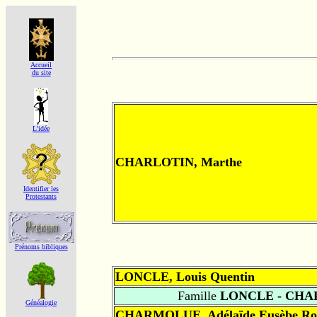
Accueil
du site
L'idée
CHARLOTIN, Marthe
Identifier les
Protestants
Prénoms bibliques
LONCLE, Louis Quentin
Famille
LONCLE - CH
Généalogie
CHARMOLUE, Adélaïde Eusèbe Ro