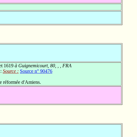
let 1619
à Guignemicourt, 80, , , FRA
 :
Source :
Source n° 90476
se réformée d'Amiens.