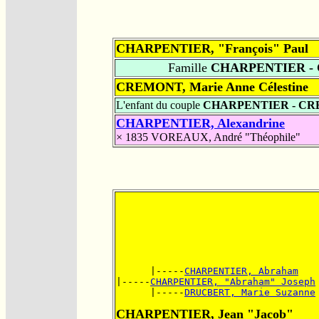
CHARPENTIER, "François" Paul
Famille
CHARPENTIER -
CREMONT, Marie Anne Célestine
L'enfant du couple
CHARPENTIER - C
CHARPENTIER, Alexandrine
× 1835
VOREAUX, André "Théophile"
      |-----
CHARPENTIER, Abraham
|-----
CHARPENTIER, "Abraham" Joseph
      |-----
DRUCBERT, Marie Suzanne
CHARPENTIER, Jean "Jacob"