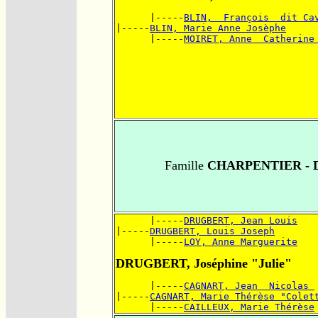
      |-----
BLIN,  François  dit Ca
|-----
BLIN, Marie Anne Josèphe
      |-----
MOIRET, Anne  Catherine
Famille
CHARPENTIER -
      |-----
DRUGBERT, Jean Louis
|-----
DRUGBERT, Louis Joseph
      |-----
LOY, Anne Marguerite
DRUGBERT, Joséphine "Julie"
      |-----
CAGNART, Jean  Nicolas 
|-----
CAGNART, Marie Thérèse "Colet
      |-----
CAILLEUX, Marie Thérèse