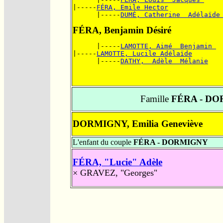
|-----
FÉRA, Emile Hector
      |-----
DUMÉ, Catherine  Adélaïde
FÉRA, Benjamin Désiré
      |-----
LAMOTTE, Aimé  Benjamin 
|-----
LAMOTTE, Lucile Adélaïde
      |-----
DATHY,  Adèle  Mélanie
Famille
FÉRA - D
DORMIGNY, Emilia Geneviève
L'enfant du couple
FÉRA - DORMIGNY
FÉRA, "Lucie" Adèle
×
GRAVEZ, "Georges"