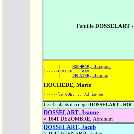
Famille
DOSSELART 
      |-----
HOCHEDÉ, Jacques
|-----
HOCHEDÉ, Jean
      |-----
DELAINE, Jeanne
HOCHEDÉ, Marie
|-----
le GUE..., Adrienne
Les 3 enfants du couple
DOSSELART - HO
DOSSELART, Jeanne
× 1641
DEZOMBRE, Abraham
DOSSELART, Jacob
× 1647
BERNARD, Esther