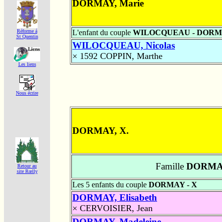
DORMAY, Marie
Réforme á
L'enfant du couple
WILOCQUEAU - DOR
St Quentin
WILOCQUEAU, Nicolas
× 1592
COPPIN, Marthe
Les liens
Nous écrire
DORMAY, X.
Famille
DORMAY
Retour au
site Rœlly
Les 5 enfants du couple
DORMAY - X
DORMAY, Elisabeth
×
CERVOISIER, Jean
DORMAY, Madeleine