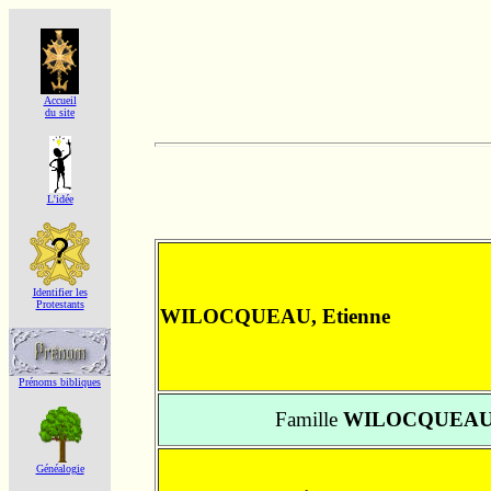
Accueil
du site
L'idée
Identifier les
Protestants
WILOCQUEAU, Etienne
Prénoms bibliques
Famille
WILOCQUEAU
Généalogie