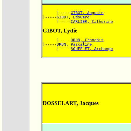
      |-----
GIBOT, Auguste
|-----
GIBOT, Edouard
      |-----
CARLIER, Catherine
GIBOT, Lydie
      |-----
DRON, François
|-----
DRON, Pascaline
      |-----
SOUFFLET, Archange
DOSSELART, Jacques