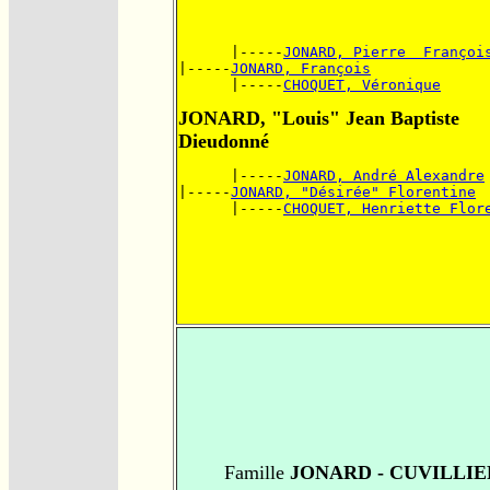
      |-----
JONARD, Pierre  Françoi
|-----
JONARD, François
      |-----
CHOQUET, Véronique
JONARD, "Louis" Jean Baptiste
Dieudonné
      |-----
JONARD, André Alexandre
|-----
JONARD, "Désirée" Florentine
      |-----
CHOQUET, Henriette Flor
Famille
JONARD - CUVILLIE