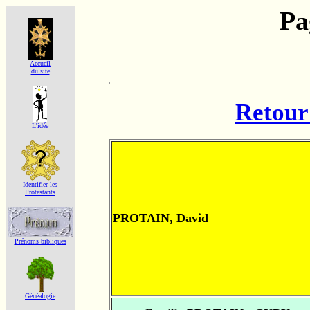
Pa
Accueil
du site
Retour 
L'idée
Identifier les
Protestants
PROTAIN, David
Prénoms bibliques
Généalogie