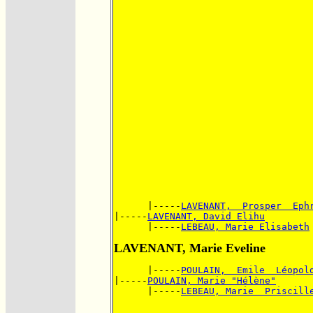
      |-----
LAVENANT,  Prosper  Eph
|-----
LAVENANT, David Elihu
      |-----
LEBEAU, Marie Elisabeth
LAVENANT, Marie Eveline
      |-----
POULAIN,  Emile  Léopol
|-----
POULAIN, Marie "Hélène"
      |-----
LEBEAU, Marie  Priscill