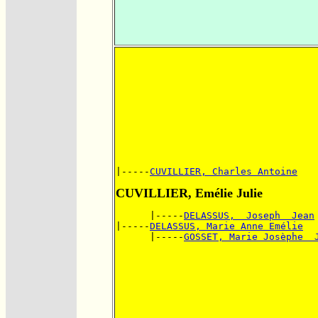
|-----
CUVILLIER, Charles Antoine
CUVILLIER, Emélie Julie
      |-----
DELASSUS,  Joseph  Jean
|-----
DELASSUS, Marie Anne Emélie
      |-----
GOSSET, Marie Josèphe  