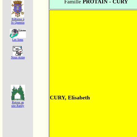
Famille
PROTAIN - CURY
Réforme á
St Quentin
Les liens
Nous écrire
CURY, Elisabeth
Retour au
site Rœlly