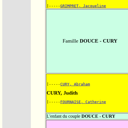
|-----
GRIMPRET, Jacqueline
Famille
DOUCE - CURY
|-----
CURY, Abraham
CURY, Judith
|-----
FOURNAISE, Catherine
L'enfant du couple
DOUCE - CURY