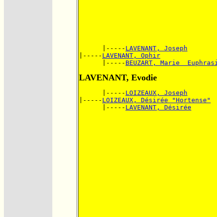
      |-----
LAVENANT, Joseph
|-----
LAVENANT, Ophir
      |-----
BEUZART, Marie  Euphras
LAVENANT, Evodie
      |-----
LOIZEAUX, Joseph
|-----
LOIZEAUX, Désirée "Hortense"
      |-----
LAVENANT, Désirée