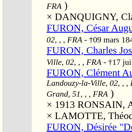
)
FRA
×
DANQUIGNY, Cla
FURON, César Augu
02, , , FRA
- †09 mars 1
FURON, Charles Jo
Ville, 02, , , FRA
- †17 ju
FURON, Clément Au
Landouzy-la-Ville, 02, , 
)
Grand, 51, , , FRA
× 1913
RONSAIN, An
×
LAMOTTE, Théod
FURON, Désirée "D