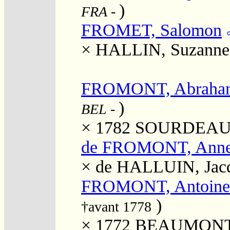
)
FRA
-
FROMET, Salomon
×
HALLIN, Suzanne
FROMONT, Abraha
)
BEL
-
× 1782
SOURDEAU, 
de FROMONT, Ann
×
de HALLUIN, Jac
FROMONT, Antoine 
)
†avant 1778
× 1772
BEAUMONT, 