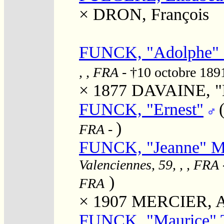
×
DRON, François
FUNCK, "Adolphe"
, , FRA
- †10 octobre 18
× 1877
DAVAINE, "L
FUNCK, "Ernest"
)
FRA
-
FUNCK, "Jeanne" Ma
Valenciennes, 59, , , FRA
)
FRA
× 1907
MERCIER, A
FUNCK, "Maurice" T