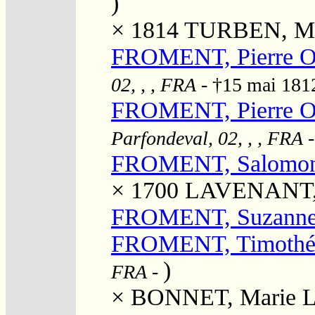
)
× 1814
TURBEN, Mar
FROMENT, Pierre O
02, , , FRA
- †15 mai 18
FROMENT, Pierre O
Parfondeval, 02, , , FRA
-
FROMENT, Salomo
× 1700
LAVENANT, 
FROMENT, Suzann
FROMENT, Timothé
)
FRA
-
×
BONNET, Marie L