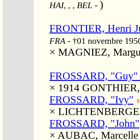
)
HAI, , , BEL
-
FRONTIER, Henri J
FRA
- †01 novembre 19
×
MAGNIEZ, Marguer
FROSSARD, "Guy" H
× 1914
GONTHIER,
FROSSARD, "Ivy"
×
LICHTENBERGER,
FROSSARD, "John"
×
AUBAC, Marcelle