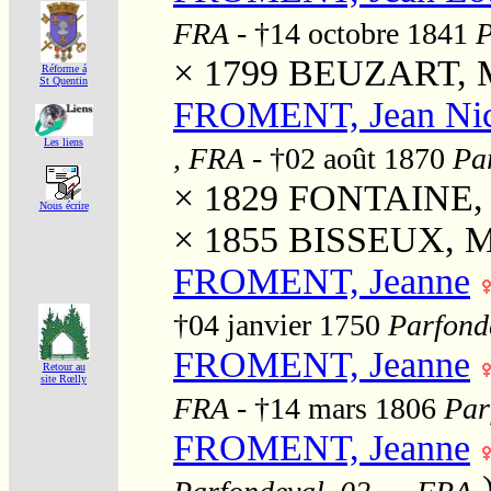
FRA
- †14 octobre 1841
P
× 1799
BEUZART, Ma
Réforme á
St Quentin
FROMENT, Jean Nic
Les liens
, FRA
- †02 août 1870
Par
× 1829
FONTAINE, M
Nous écrire
× 1855
BISSEUX, Ma
FROMENT, Jeanne
†04 janvier 1750
Parfonde
FROMENT, Jeanne
Retour au
site Rœlly
FRA
- †14 mars 1806
Par
FROMENT, Jeanne