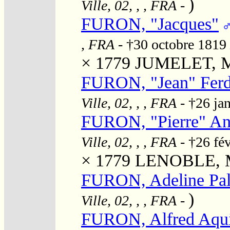
)
Ville, 02, , , FRA
-
FURON, "Jacques"
, FRA
- †30 octobre 1819
× 1779
JUMELET, Ma
FURON, "Jean" Ferd
Ville, 02, , , FRA
- †26 ja
FURON, "Pierre" An
Ville, 02, , , FRA
- †26 fé
× 1779
LENOBLE, M
FURON, Adeline Pa
)
Ville, 02, , , FRA
-
FURON, Alfred Aqui