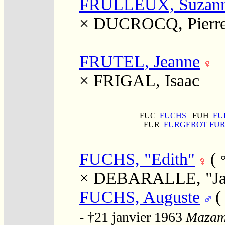
FRULLEUX, Suzan
×
DUCROCQ, Pierr
FRUTEL, Jeanne
×
FRIGAL, Isaac
FUC
FUCHS
FUH
FU
FUR
FURGEROT
FU
FUCHS, "Edith"
(
×
DEBARALLE, "Ja
FUCHS, Auguste
- †21 janvier 1963
Mazame