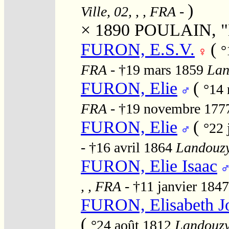
)
Ville, 02, , , FRA
-
× 1890
POULAIN, "E
FURON, E.S.V.
(
°
FRA
- †19 mars 1859
Lan
FURON, Elie
(
°14
FRA
- †19 novembre 17
FURON, Elie
(
°22 
- †16 avril 1864
Landouzy-
FURON, Elie Isaac
, , FRA
- †11 janvier 184
FURON, Elisabeth Jo
(
°24 août 1812
Landouzy-