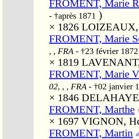
FROMENT, Marie R
)
- †après 1871
× 1826
LOIZEAUX, 
FROMENT, Marie S
, , FRA
- †23 février 187
× 1819
LAVENANT, P
FROMENT, Marie Vi
02, , , FRA
- †02 janvier
× 1846
DELAHAYE, 
FROMENT, Marthe
× 1697
VIGNON, He
FROMENT, Martin