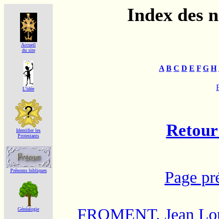
Index des 
Accueil
du site
A
B
C
D
E
F
G
H
F
L'idée
Retour 
Identifier les
Protestants
Prénoms bibliques
Page pr
FROMENT, Jean Lo
Généalogie