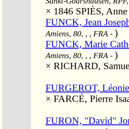
Sankt-Goarshausen, RPF,
× 1846
SPIÈS, Anne 
FUNCK, Jean Joseph
)
Amiens, 80, , , FRA
-
FUNCK, Marie Cathe
)
Amiens, 80, , , FRA
-
×
RICHARD, Samue
FURGEROT, Léonie E
×
FARCÉ, Pierre Isa
FURON, "David" Jo