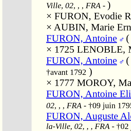
)
Ville, 02, , , FRA
-
×
FURON, Evodie R
×
AUBIN, Marie Ern
FURON, Antoine
× 1725
LENOBLE, M
FURON, Antoine
)
†avant 1792
× 1777
MOROY, Mar
FURON, Antoine Eli
02, , , FRA
- †09 juin 17
FURON, Auguste Al
la-Ville, 02, , , FRA
- †02