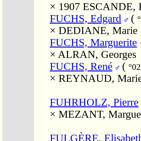
× 1907
ESCANDE, R
FUCHS, Edgard
(
°
×
DEDIANE, Marie
FUCHS, Marguerite
×
ALRAN, Georges
FUCHS, René
(
°02
×
REYNAUD, Mari
FUHRHOLZ, Pierre
×
MEZANT, Marguer
FULGÈRE, Elisabeth