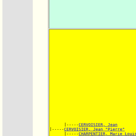
      |-----
CERVOISIER, Jean
|-----
CERVOISIER, Jean "Pierre"
      |-----
CHARPENTIER, Marie Loui