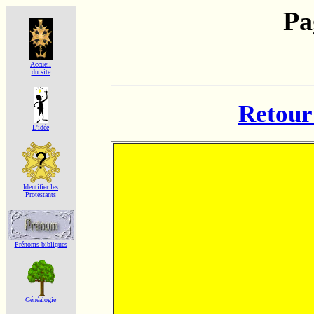
Pa
Accueil
du site
Retour 
L'idée
Identifier les
Protestants
Prénoms bibliques
Généalogie