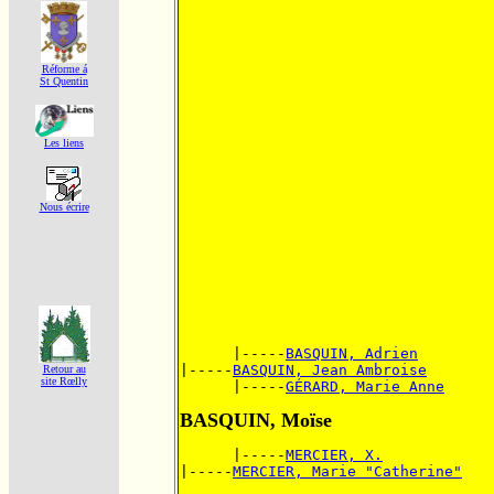
Réforme á
St Quentin
Les liens
Nous écrire
      |-----
BASQUIN, Adrien
|-----
BASQUIN, Jean Ambroise
Retour au
site Rœlly
      |-----
GÉRARD, Marie Anne
BASQUIN, Moïse
      |-----
MERCIER, X.
|-----
MERCIER, Marie "Catherine"