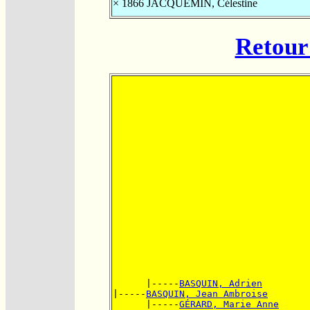
× 1866
JACQUEMIN, Célestine
Retour 
      |-----
BASQUIN, Adrien
|-----
BASQUIN, Jean Ambroise
      |-----
GÉRARD, Marie Anne